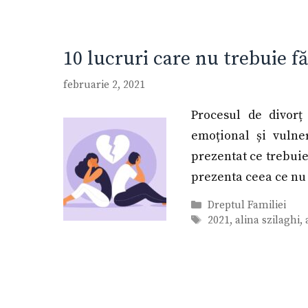
10 lucruri care nu trebuie f
februarie 2, 2021
Procesul de divorț
emoțional și vulne
prezentat ce trebuie 
prezenta ceea ce nu 
Categorii
Dreptul Familiei
Etichete
2021
,
alina szilaghi
,