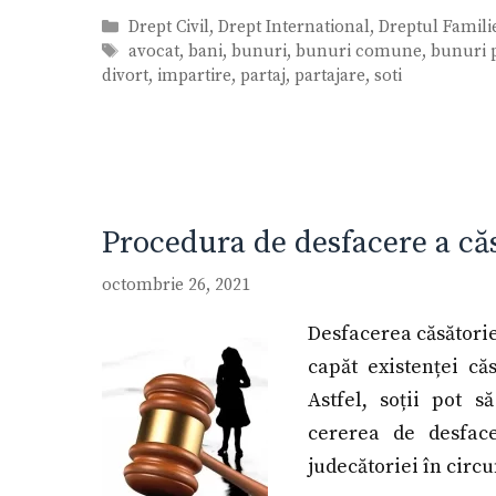
Categorii
Drept Civil
,
Drept International
,
Dreptul Famili
Etichete
avocat
,
bani
,
bunuri
,
bunuri comune
,
bunuri 
divort
,
impartire
,
partaj
,
partajare
,
soti
Procedura de desfacere a căs
octombrie 26, 2021
Desfacerea căsătorie
capăt existenței că
Astfel, soții pot s
cererea de desfac
judecătoriei în circ