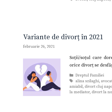
Variante de divorț în 2021
februarie 26, 2021
Soții/soțul care do
orice divorț se desfă
Categorii
Dreptul Familiei
Etichete
alina szilaghi
,
avocat
amiabil
,
divort cluj nap
la mediator
,
divort la no