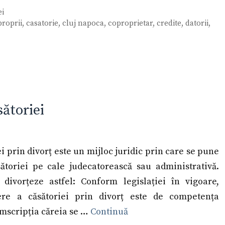
ei
proprii
,
casatorie
,
cluj napoca
,
coproprietar
,
credite
,
datorii
,
ătoriei
i prin divorț este un mijloc juridic prin care se pune
sătoriei pe cale judecatorească sau administrativă.
ă divorțeze astfel: Conform legislației în vigoare,
ere a căsătoriei prin divorț este de competența
umscripția căreia se …
Continuă