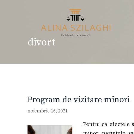
Sari
la
conținut
divort
Program de vizitare minori
noiembrie 16, 2021
Pentru ca efectele s
minor, parintele s