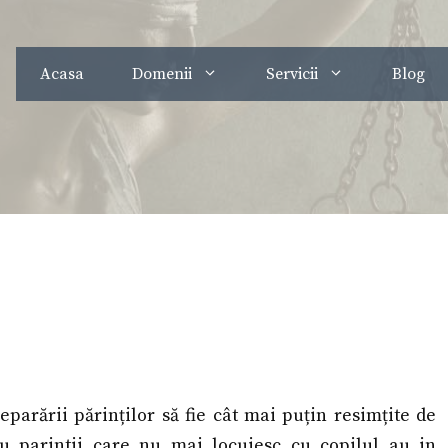
Acasa
Domenii
Servicii
Blog
eparării părinților să fie cât mai puțin resimțite de
au parintii care nu mai locuiesc cu copilul au in