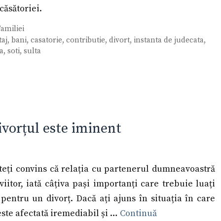
căsătoriei.
amiliei
taj
,
bani
,
casatorie
,
contributie
,
divort
,
instanta de judecata
,
a
,
soti
,
sulta
ivorțul este iminent
nteți convins că relația cu partenerul dumneavoastră
iitor, iată câțiva pași importanți care trebuie luați
pentru un divorț. Dacă ați ajuns în situația în care
 este afectată iremediabil și …
Continuă