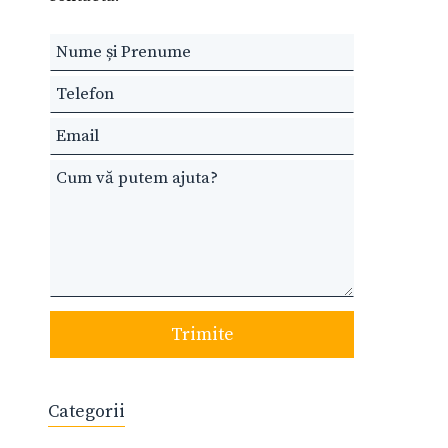
Leave
this
field
blank
Trimite
Categorii