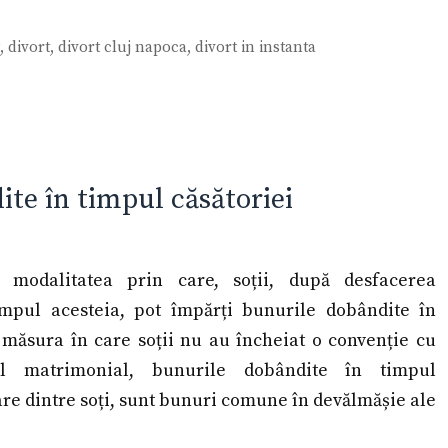
t
,
divort
,
divort cluj napoca
,
divort in instanta
ite în timpul căsătoriei
ă modalitatea prin care, soții, după desfacerea
impul acesteia, pot împărți bunurile dobândite în
n măsura în care soții nu au încheiat o convenție cu
ul matrimonial, bunurile dobândite în timpul
care dintre soți, sunt bunuri comune în devălmășie ale