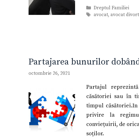
Categorii
Dreptul Familiei
Etichete
avocat
,
avocat divor
Partajarea bunurilor dobând
octombrie 26, 2021
Partajul reprezint
căsătoriei sau în t
timpul căsătoriei.I
privire la regim
conviețuirii, de ori
soților.