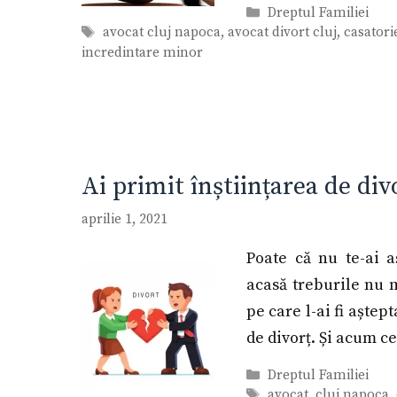
Categorii
Dreptul Familiei
Etichete
avocat cluj napoca
,
avocat divort cluj
,
casatori
incredintare minor
Ai primit înștiințarea de div
aprilie 1, 2021
Poate că nu te-ai aș
acasă treburile nu 
pe care l-ai fi aștep
de divorț. Și acum c
Categorii
Dreptul Familiei
Etichete
avocat
,
cluj napoca
,