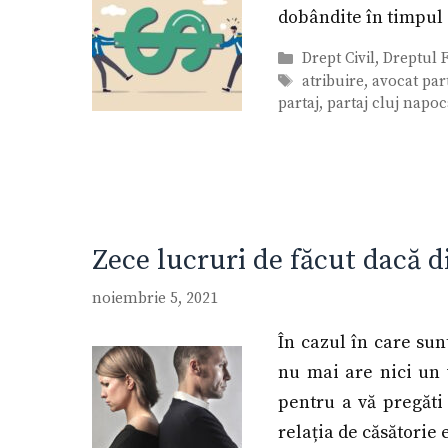
dobândite în timpul 
Categorii
Drept Civil
,
Dreptul F
Etichete
atribuire
,
avocat par
partaj
,
partaj cluj napoc
Zece lucruri de făcut dacă d
noiembrie 5, 2021
În cazul în care su
nu mai are nici un v
pentru a vă pregăti 
relația de căsătorie