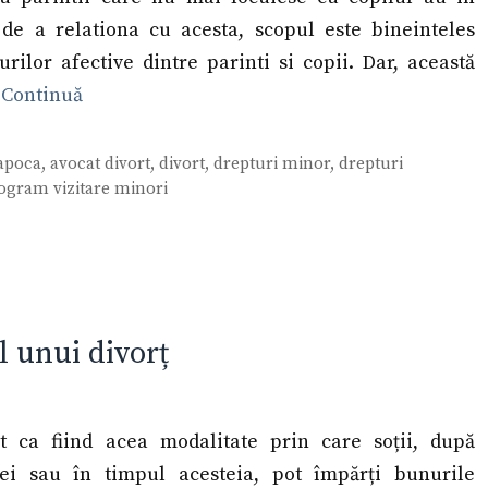
de a relationa cu acesta, scopul este bineinteles
rilor afective dintre parinti si copii. Dar, această
…
Continuă
napoca
,
avocat divort
,
divort
,
drepturi minor
,
drepturi
ogram vizitare minori
l unui divorț
it ca fiind acea modalitate prin care soții, după
iei sau în timpul acesteia, pot împărți bunurile