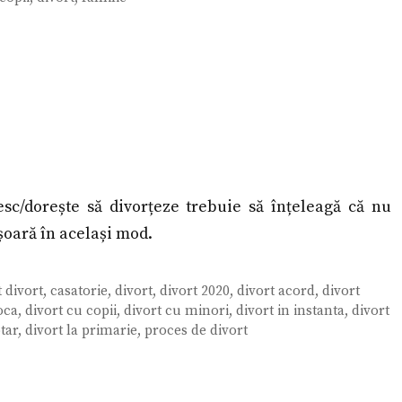
resc/dorește să divorțeze trebuie să înțeleagă că nu
șoară în același mod.
 divort
,
casatorie
,
divort
,
divort 2020
,
divort acord
,
divort
oca
,
divort cu copii
,
divort cu minori
,
divort in instanta
,
divort
tar
,
divort la primarie
,
proces de divort