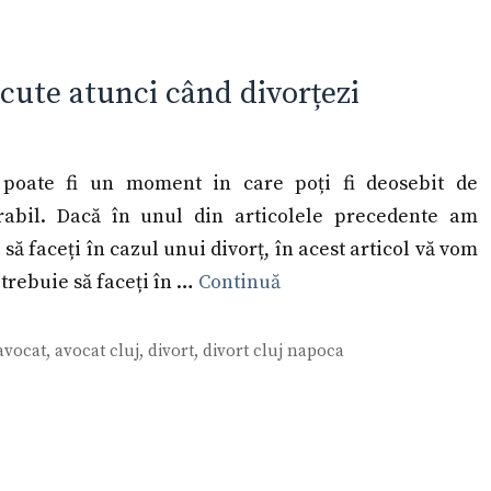
ăcute atunci când divorțezi
 poate fi un moment in care poți fi deosebit de
rabil. Dacă în unul din articolele precedente am
să faceți în cazul unui divorț, în acest articol vă vom
trebuie să faceți în …
Continuă
avocat
,
avocat cluj
,
divort
,
divort cluj napoca