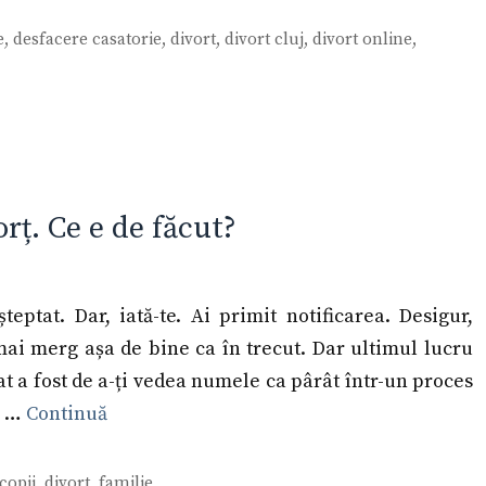
e
,
desfacere casatorie
,
divort
,
divort cluj
,
divort online
,
orț. Ce e de făcut?
teptat. Dar, iată-te. Ai primit notificarea. Desigur,
mai merg așa de bine ca în trecut. Dar ultimul lucru
tat a fost de a-ți vedea numele ca pârât într-un proces
e …
Continuă
copii
,
divort
,
familie