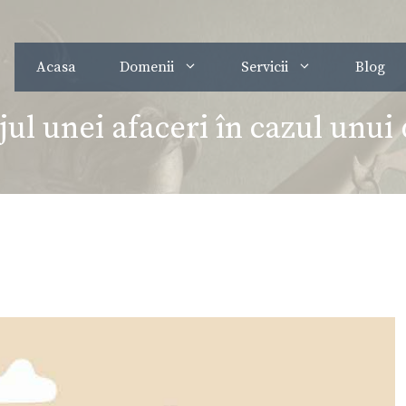
Acasa
Domenii
Servicii
Blog
jul unei afaceri în cazul unui 