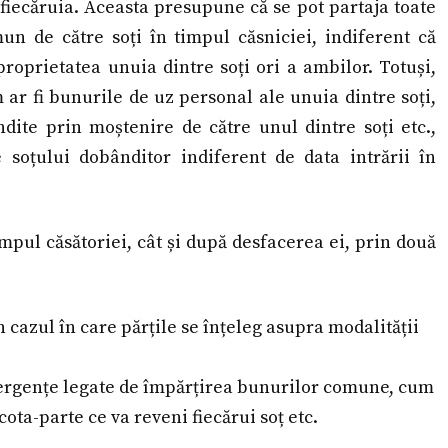
i fiecăruia. Aceasta presupune că se pot partaja toate
 de către soți în timpul căsniciei, indiferent că
proprietatea unuia dintre soți ori a ambilor. Totuși,
m ar fi bunurile de uz personal ale unuia dintre soți,
ndite prin moștenire de către unul dintre soți etc.,
soțului dobânditor indiferent de data intrării în
mpul căsătoriei, cât și după desfacerea ei, prin două
n cazul în care părțile se înțeleg asupra modalității
ivergențe legate de împărțirea bunurilor comune, cum
ota-parte ce va reveni fiecărui soț etc.