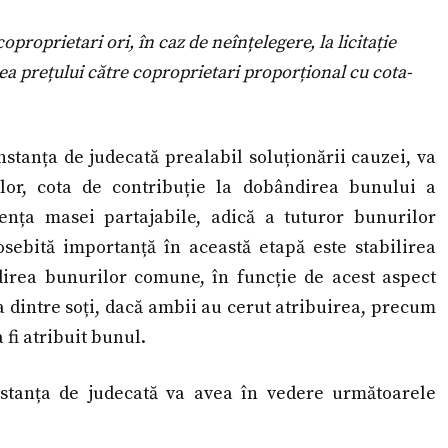
proprietari ori, în caz de neînțelegere, la licitație
uirea prețului către coproprietari proporțional cu cota-
nstanța de judecată prealabil soluționării cauzei, va
ților, cota de contribuție la dobândirea bunului a
ența masei partajabile, adică a tuturor bunurilor
ebită importanță în această etapă este stabilirea
ndirea bunurilor comune, în funcție de acest aspect
 dintre soți, dacă ambii au cerut atribuirea, precum
 fi atribuit bunul.
instanța de judecată va avea în vedere următoarele