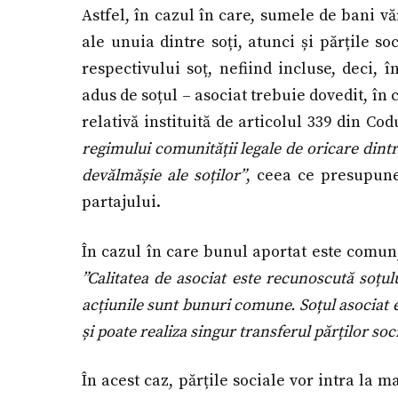
Astfel, în cazul în care, sumele de bani vă
ale unuia dintre soți, atunci și părțile s
respectivului soț, nefiind incluse, deci, 
adus de soțul – asociat trebuie dovedit, î
relativă instituită de articolul 339 din Co
regimului comunității legale de oricare dintr
devălmășie ale soților”
, ceea ce presupune
partajului.
În cazul în care bunul aportat este comun, s
”Calitatea de asociat este recunoscută soțul
acțiunile sunt bunuri comune. Soțul asociat e
și poate realiza singur transferul părților soci
În acest caz, părțile sociale vor intra la m