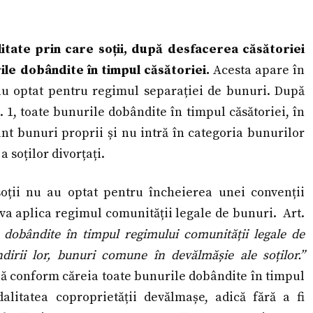
litate prin care soții, după desfacerea căsătoriei
ile dobândite în timpul căsătoriei.
Acesta apare în
u au optat pentru regimul separației de bunuri. După
. 1, toate bunurile dobândite în timpul căsătoriei, în
nt bunuri proprii și nu intră în categoria bunurilor
soților divorțați.
 soții nu au optat pentru încheierea unei convenții
va aplica regimul comunității legale de bunuri. Art.
 dobândite în timpul regimului comunității legale de
dirii lor, bunuri comune în devălmășie ale soților.”
lă conform căreia toate bunurile dobândite în timpul
litatea coproprietății devălmașe, adică fără a fi