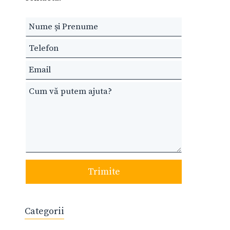
Leave
this
field
blank
Trimite
Categorii