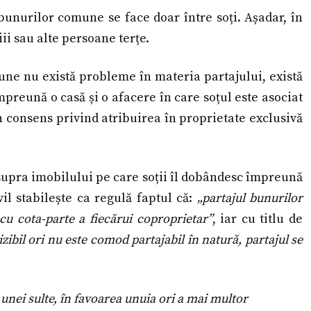
bunurilor comune se face doar între soți. Așadar, în
ii sau alte persoane terțe.
ne nu există probleme în materia partajului, există
 împreună o casă și o afacere în care soțul este asociat
un consens privind atribuirea în proprietate exclusivă
asupra imobilului pe care soții îl dobândesc împreună
vil stabilește ca regulă faptul că:
„partajul bunurilor
u cota-parte a fiecărui coproprietar”
, iar cu titlu de
zibil ori nu este comod partajabil în natură, partajul se
 unei sulte, în favoarea unuia ori a mai multor