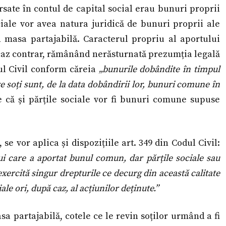
rsate în contul de capital social erau bunuri proprii
ociale vor avea natura juridică de bunuri proprii ale
în masa partajabilă. Caracterul propriu al aportului
n caz contrar, rămânând nerăsturnată prezumția legală
dul Civil conform căreia
„bunurile dobândite în timpul
e soți sunt, de la data dobândirii lor, bunuri comune în
 că și părțile sociale vor fi bunuri comune supuse
e vor aplica și dispozițiile art. 349 din Codul Civil:
ui care a aportat bunul comun, dar părțile sociale sau
xercită singur drepturile ce decurg din această calitate
ale ori, după caz, al acțiunilor deținute.”
asa partajabilă, cotele ce le revin soților urmând a fi