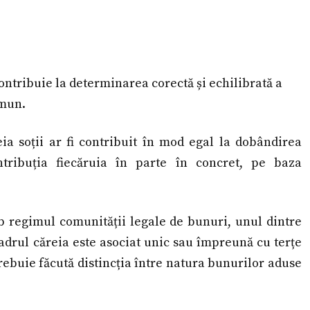
ontribuie la determinarea corectă și echilibrată a
omun.
ia soții ar fi contribuit în mod egal la dobândirea
tribuția fiecăruia în parte în concret, pe baza
sub regimul comunității legale de bunuri, unul dintre
cadrul căreia este asociat unic sau împreună cu terțe
rebuie făcută distincția între natura bunurilor aduse