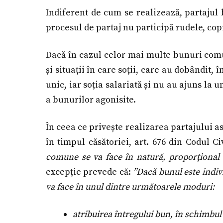
Indiferent de cum se realizează, partajul 
procesul de partaj nu participă rudele, copi
Dacă în cazul celor mai multe bunuri comu
și situații în care soții, care au dobândit,
unic, iar soția salariată și nu au ajuns la 
a bunurilor agonisite.
În ceea ce privește realizarea partajului 
în timpul căsătoriei, art. 676 din Codul Ci
comune se va face în natură, proporțional c
excepție prevede că:
”Dacă bunul este indivi
va face în unul dintre următoarele moduri:
atribuirea întregului bun, în schimbul