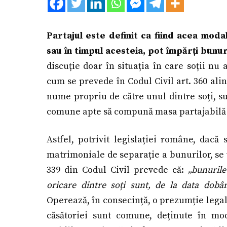
Partajul este definit ca fiind acea moda
sau în timpul acesteia, pot împărți bunur
discuție doar în situația în care soții n
cum se prevede în Codul Civil art. 360 alin
nume propriu de către unul dintre soți, su
comune apte să compună masa partajabilă a 
Astfel, potrivit legislației române, dacă
matrimoniale de separație a bunurilor, se 
339 din Codul Civil prevede că:
„bunurile
oricare dintre soți sunt, de la data dobân
Operează, în consecință, o prezumție lega
căsătoriei sunt comune, deținute în moda