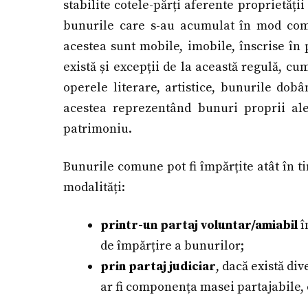
stabilite cotele-părți aferente proprietăți
bunurile care s-au acumulat în mod comun
acestea sunt mobile, imobile, înscrise în 
există și excepții de la această regulă, cu
operele literare, artistice, bunurile dobâ
acestea reprezentând bunuri proprii ale 
patrimoniu.
Bunurile comune pot fi împărțite atât în ti
modalități:
printr-un partaj voluntar/amiabil
î
de împărțire a bunurilor;
prin partaj judiciar
, dacă există d
ar fi componența masei partajabile, c