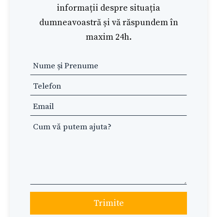
informații despre situația
dumneavoastră și vă răspundem în
maxim 24h.
Leave
this
field
blank
Trimite