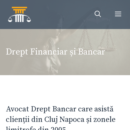
Sari
la
Me
conținut
Drept Financiar și Bancar
Avocat Drept Bancar care asistă
clienții din Cluj Napoca și zonele