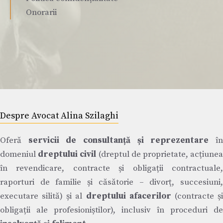
Onorarii
Despre Avocat Alina Szilaghi
Oferă
servicii de consultanță și reprezentare
î
domeniul
dreptului civil
(dreptul de proprietate, acțiune
în revendicare, contracte și obligații contractuale,
raporturi de familie și căsătorie – divorț, succesiuni,
executare silită) și al
dreptului afacerilor
(contracte ș
obligații ale profesioniștilor), inclusiv în proceduri de