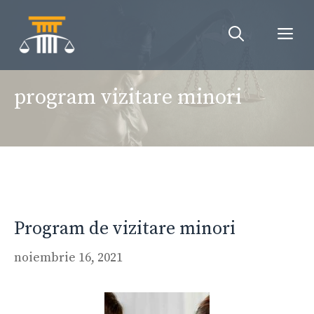
Sari
la
Me
conținut
program vizitare minori
Program de vizitare minori
noiembrie 16, 2021