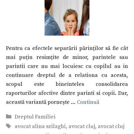
Pentru ca efectele separării părinților să fie cât
mai puțin resimțite de minor, parintele sau
parintii care nu mai locuiesc cu copilul au in
continuare dreptul de a relationa cu acesta,
scopul este bineinteles consolidarea
raporturilor afective dintre parinti si copii. Dar,
această variantă pornește …
Continuă
Categorii
Dreptul Familiei
Etichete
avocat alina szilaghi
,
avocat cluj
,
avocat cluj