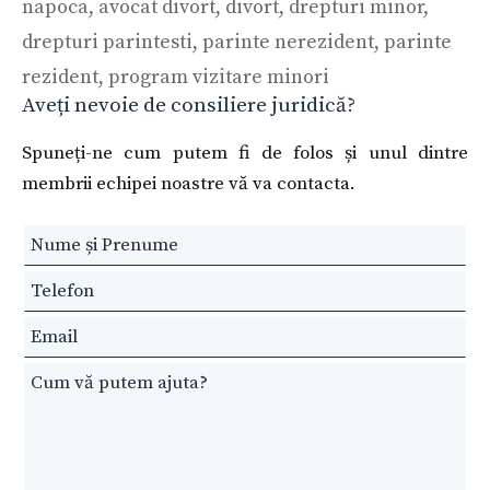
napoca
,
avocat divort
,
divort
,
drepturi minor
,
drepturi parintesti
,
parinte nerezident
,
parinte
rezident
,
program vizitare minori
Aveți nevoie de consiliere juridică?
Spuneți-ne cum putem fi de folos și unul dintre
membrii echipei noastre vă va contacta.
Leave
this
field
blank