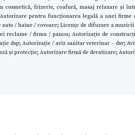
n cosmetică, frizerie, coafură, masaj relaxare și într
; Autorizare pentru funcționarea legală a unei firme 
 auto / haine / covoare; Licențe de difuzare a muzici
ei reclame / firma / panou; Autorizație de construcți
ție dsp; Autorizație / aviz sanitar veterinar – dsv; Av
pază și protecție; Autorizare firmă de deratizare; Autor