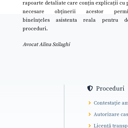
rapoarte detaliate care conțin explicații cu 
necesare obținerii acestor perm
bineînțeles asistenta reala pentru de
proceduri.
Avocat Alina Szilaghi
Proceduri
Contestație a
Autorizare ca
Licență trans