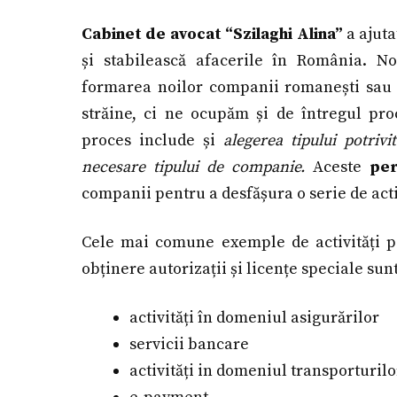
Cabinet de avocat “Szilaghi Alina”
a ajuta
și stabilească afacerile în România. N
formarea noilor companii romanești sau f
străine, ci ne ocupăm și de întregul pro
proces include și
alegerea tipului potriv
necesare tipului de companie.
Aceste
per
companii pentru a desfășura o serie de acti
Cele mai comune exemple de activități 
obținere autorizații și licențe speciale sunt
activități în domeniul asigurărilor
servicii bancare
activități in domeniul transporturilo