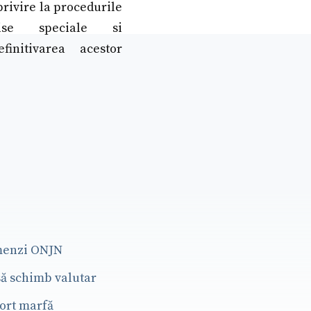
privire la procedurile
ise speciale si
finitivarea acestor
menzi ONJN
să schimb valutar
port marfă