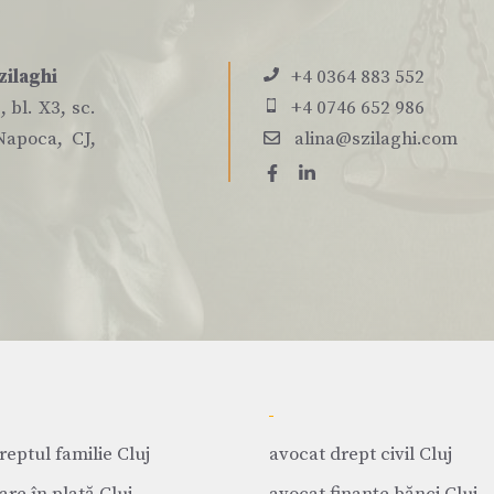
zilaghi
+4 0364 883 552
 bl. X3, sc.
+4 0746 652 986
Napoca, CJ,
alina@szilaghi.com
reptul familie Cluj
avocat drept civil Cluj