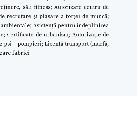
eținere, săli fitness; Autorizare centru de
de recrutare și plasare a forței de muncă;
i ambientale; Asistență pentru îndeplinirea
e; Certificate de urbanism; Autorizație de
iz psi – pompieri; Licență transport (marfă,
izare fabrici