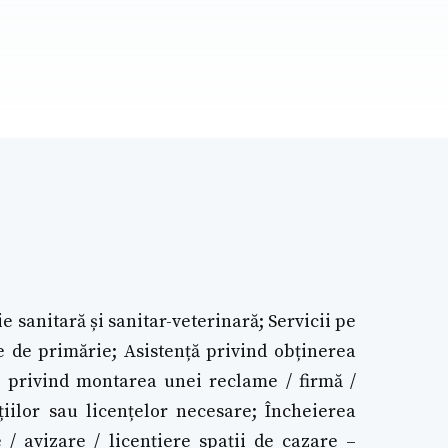
ie sanitară și sanitar-veterinară; Servicii pe
te de primărie; Asistență privind obținerea
le privind montarea unei reclame / firmă /
țiilor sau licențelor necesare; Încheierea
 / avizare / licențiere spații de cazare –