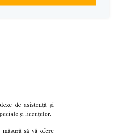
lexe de asistență și
ciale și licențelor.
n măsură să vă ofere