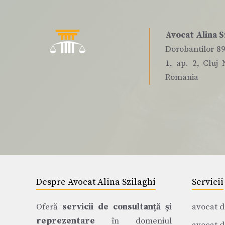
Avocat Alina S
Dorobantilor 89,
1, ap. 2, Cluj 
Romania
Despre Avocat Alina Szilaghi
Servicii
Oferă
servicii de consultanță și
avocat d
reprezentare
în domeniul