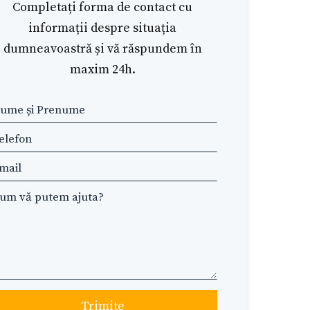
Completați forma de contact cu
informații despre situația
dumneavoastră și vă răspundem în
maxim 24h.
ave
is
eld
ank
Trimite