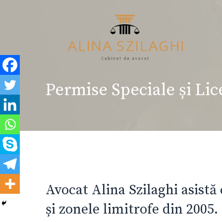
Sari
la
conținut
Permise Speciale și Lic
Avocat Alina Szilaghi asistă 
și zonele limitrofe din 2005.