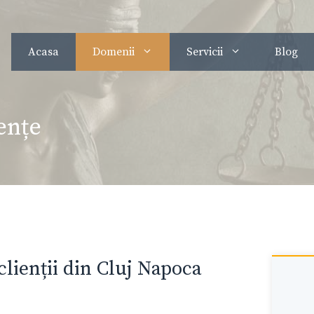
Acasa
Domenii
Servicii
Blog
ențe
clienții din Cluj Napoca