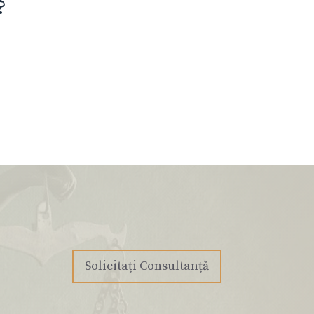
?
Solicitați Consultanță