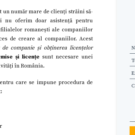
t un număr mare de clienți străini să-
oi nu oferim doar asistență pentru
ilialelor romanești ale companiilor
ces de creare al companiilor. Acest
Le
it de companie și obținerea licențelor
th
mise și licențe
sunt necesare unei
fi
vități în România.
bl
pentru care se impune procedura de
:
r