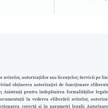
 avizelor, autorizațiilor sau licențelor; Servicii pe lin
privind obținerea autorizației de funcționare elibera
; Asistență pentru îndeplinirea formalităților lega
cumentații în vederea eliberării avizelor, autoriza
ționarea corectă și în parametri legali; Autorizare