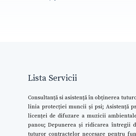
Lista Servicii
Consultanță si asistență în obținerea tuturor
linia protecției muncii și psi; Asistență 
licenței de difuzare a muzicii ambientale
panou; Depunerea și ridicarea întregii do
tuturor contractelor necesare pentru func