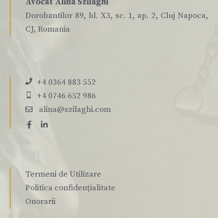
Avocat Alina Szilaghi
Dorobantilor 89, bl. X3, sc. 1, ap. 2, Cluj Napoca,
CJ, Romania
+4 0364 883 552
+4 0746 652 986
alina@szilaghi.com
Termeni de Utilizare
Politica confidențialitate
Onorarii