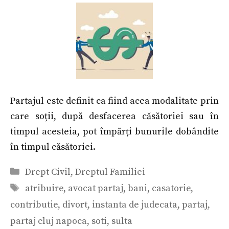
Partajul este definit ca fiind acea modalitate prin
care soții, după desfacerea căsătoriei sau în
timpul acesteia, pot împărți bunurile dobândite
în timpul căsătoriei.
Categorii
Drept Civil
,
Dreptul Familiei
Etichete
atribuire
,
avocat partaj
,
bani
,
casatorie
,
contributie
,
divort
,
instanta de judecata
,
partaj
,
partaj cluj napoca
,
soti
,
sulta