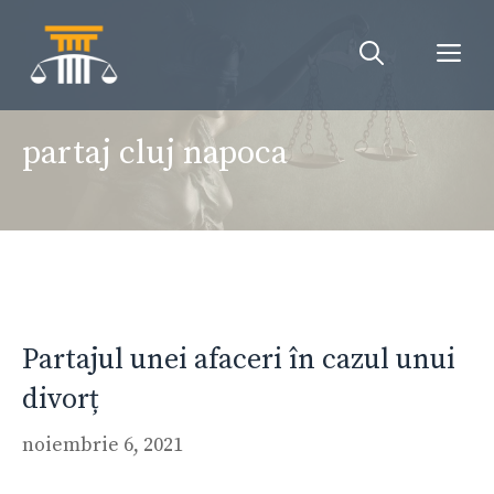
Sari
la
Me
conținut
partaj cluj napoca
Partajul unei afaceri în cazul unui
divorț
noiembrie 6, 2021