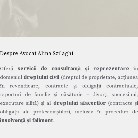
Despre Avocat Alina Szilaghi
Oferă
servicii de consultanță și reprezentare
î
domeniul
dreptului civil
(dreptul de proprietate, acțiune
în revendicare, contracte și obligații contractuale,
raporturi de familie și căsătorie – divorț, succesiuni,
executare silită) și al
dreptului afacerilor
(contracte ș
obligații ale profesioniștilor), inclusiv în proceduri de
insolvență și faliment
.