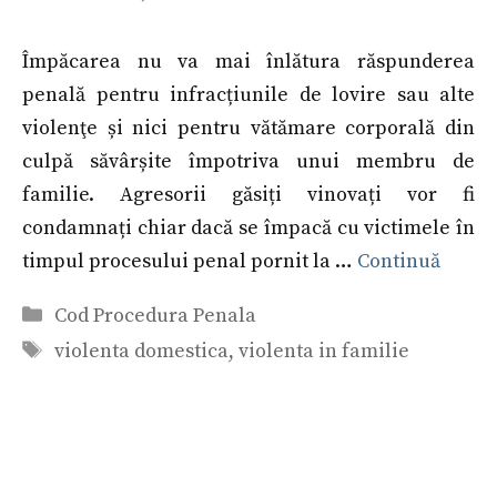
Împăcarea nu va mai înlătura răspunderea
penală pentru infracțiunile de lovire sau alte
violenţe și nici pentru vătămare corporală din
culpă săvârșite împotriva unui membru de
familie. Agresorii găsiți vinovați vor fi
condamnați chiar dacă se împacă cu victimele în
timpul procesului penal pornit la …
Continuă
Categorii
Cod Procedura Penala
Etichete
violenta domestica
,
violenta in familie