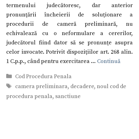
termenului judecătoresc, dar anterior
pronunţării încheierii de soluţionare a
procedurii de cameră preliminară, nu
echivalează cu o neformulare a cererilor,
judecătorul fiind dator să se pronunţe asupra
celor invocate. Potrivit dispoziţiilor art. 268 alin.
1 C.p.p., când pentru exercitarea …
Continuă
Categorii
Cod Procedura Penala
Etichete
camera preliminara
,
decadere
,
noul cod de
procedura penala
,
sanctiune