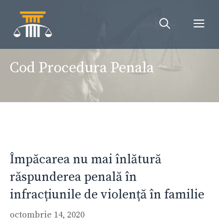
Sari
la
Me
conținut
Cod Procedura Penala
Împăcarea nu mai înlătură
răspunderea penală în
infracțiunile de violență în familie
octombrie 14, 2020