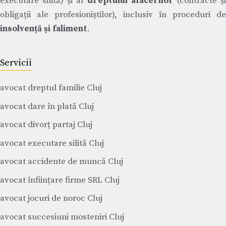
executare silită) și al
dreptului afacerilor
(contracte ș
obligații ale profesioniștilor), inclusiv în proceduri de
insolvență și faliment
.
Servicii
avocat dreptul familie Cluj
avocat dare în plată Cluj
avocat divorț partaj Cluj
avocat executare silită Cluj
avocat accidente de muncă Cluj
avocat înființare firme SRL Cluj
avocat jocuri de noroc Cluj
avocat succesiuni mosteniri Cluj