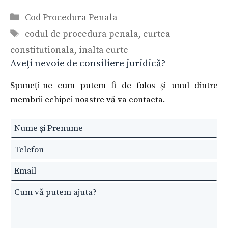
Categorii
Cod Procedura Penala
Etichete
codul de procedura penala
,
curtea
constitutionala
,
inalta curte
Aveți nevoie de consiliere juridică?
Spuneți-ne cum putem fi de folos și unul dintre
membrii echipei noastre vă va contacta.
Leave
this
field
blank