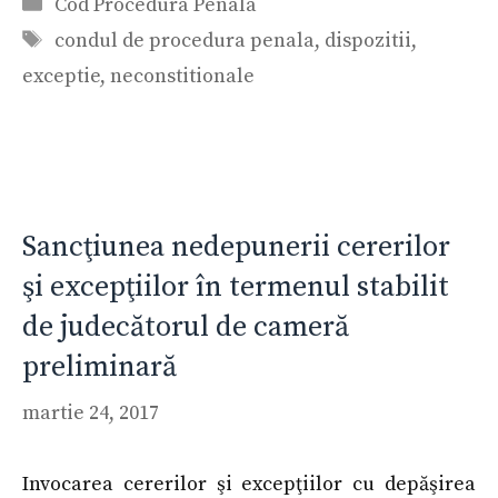
Categorii
Cod Procedura Penala
Etichete
condul de procedura penala
,
dispozitii
,
exceptie
,
neconstitionale
Sancţiunea nedepunerii cererilor
şi excepţiilor în termenul stabilit
de judecătorul de cameră
preliminară
martie 24, 2017
Invocarea cererilor şi excepţiilor cu depăşirea