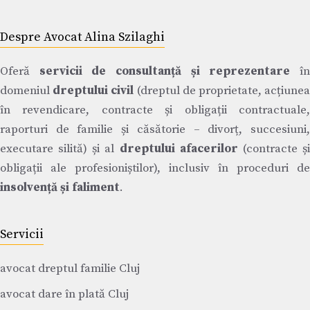
Despre Avocat Alina Szilaghi
Oferă
servicii de consultanță și reprezentare
î
domeniul
dreptului civil
(dreptul de proprietate, acțiune
în revendicare, contracte și obligații contractuale,
raporturi de familie și căsătorie – divorț, succesiuni,
executare silită) și al
dreptului afacerilor
(contracte ș
obligații ale profesioniștilor), inclusiv în proceduri de
insolvență și faliment
.
Servicii
avocat dreptul familie Cluj
avocat dare în plată Cluj