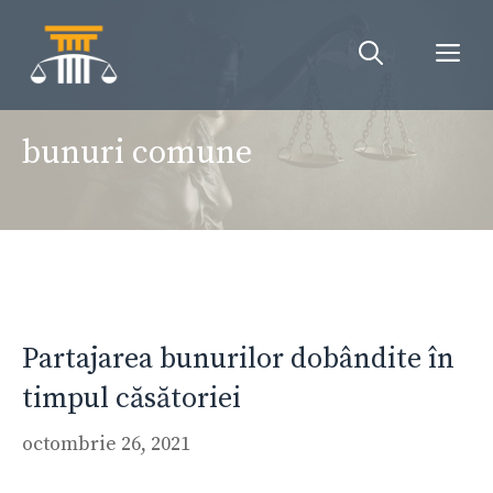
Sari
la
Me
conținut
bunuri comune
Partajarea bunurilor dobândite în
timpul căsătoriei
octombrie 26, 2021