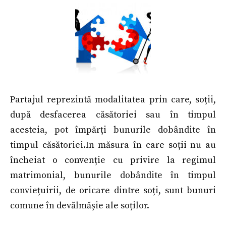
Partajul reprezintă modalitatea prin care, soții,
după desfacerea căsătoriei sau în timpul
acesteia, pot împărți bunurile dobândite în
timpul căsătoriei.In măsura în care soții nu au
încheiat o convenție cu privire la regimul
matrimonial, bunurile dobândite în timpul
conviețuirii, de oricare dintre soți, sunt bunuri
comune în devălmășie ale soților.