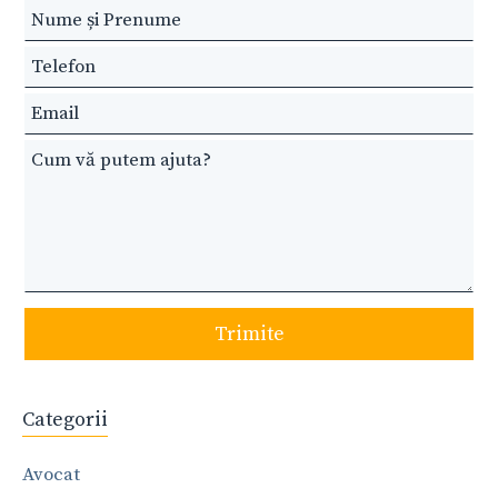
Leave
this
field
blank
Trimite
Categorii
Avocat