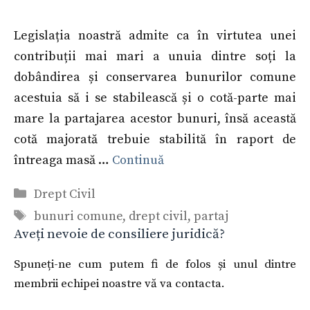
Legislația noastră admite ca în virtutea unei
contribuții mai mari a unuia dintre soți la
dobândirea și conservarea bunurilor comune
acestuia să i se stabilească și o cotă-parte mai
mare la partajarea acestor bunuri, însă această
cotă majorată trebuie stabilită în raport de
întreaga masă …
Continuă
Categorii
Drept Civil
Etichete
bunuri comune
,
drept civil
,
partaj
Aveți nevoie de consiliere juridică?
Spuneți-ne cum putem fi de folos și unul dintre
membrii echipei noastre vă va contacta.