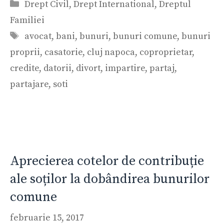
Categorii
Drept Civil
,
Drept International
,
Dreptul
Familiei
Etichete
avocat
,
bani
,
bunuri
,
bunuri comune
,
bunuri
proprii
,
casatorie
,
cluj napoca
,
coproprietar
,
credite
,
datorii
,
divort
,
impartire
,
partaj
,
partajare
,
soti
Aprecierea cotelor de contribuție
ale soților la dobândirea bunurilor
comune
februarie 15, 2017