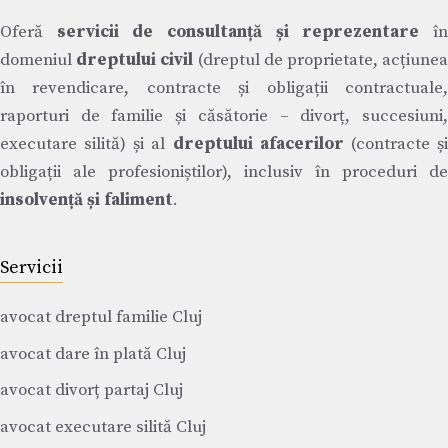
Oferă
servicii de consultanță și reprezentare
î
domeniul
dreptului civil
(dreptul de proprietate, acțiune
în revendicare, contracte și obligații contractuale,
raporturi de familie și căsătorie – divorț, succesiuni,
executare silită) și al
dreptului afacerilor
(contracte ș
obligații ale profesioniștilor), inclusiv în proceduri de
insolvență și faliment
.
Servicii
avocat dreptul familie Cluj
avocat dare în plată Cluj
avocat divorț partaj Cluj
avocat executare silită Cluj