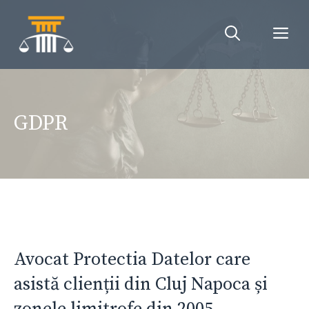
Sari
la
Me
conținut
GDPR
Avocat Protectia Datelor care
asistă clienții din Cluj Napoca și