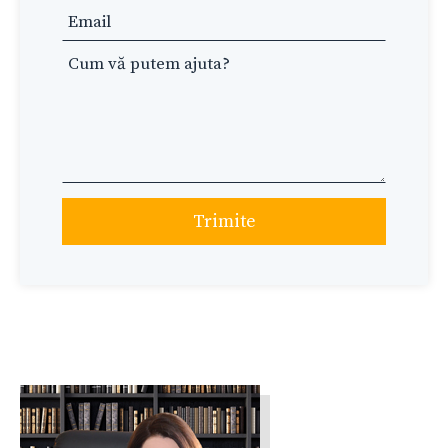
blank
Trimite