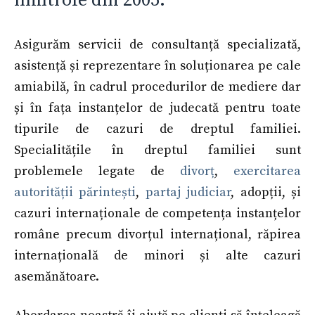
limitrofe din 2005.
Asigurăm servicii de consultanță specializată,
asistență și reprezentare în soluționarea pe cale
amiabilă, în cadrul procedurilor de mediere dar
și în fața instanțelor de judecată pentru toate
tipurile de cazuri de dreptul familiei.
Specialitățile în dreptul familiei sunt
problemele legate de
divorț
,
exercitarea
autorității părintești
,
partaj judiciar
, adopții, și
cazuri internaționale de competența instanțelor
române precum divorțul internațional, răpirea
internațională de minori și alte cazuri
asemănătoare.