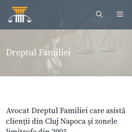
Sari
la
Me
conținut
Dreptul Familiei
Avocat Dreptul Familiei care asistă
clienții din Cluj Napoca și zonele