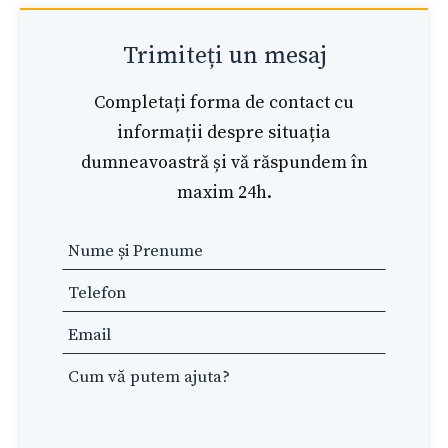
Trimiteți un mesaj
Completați forma de contact cu
informații despre situația
dumneavoastră și vă răspundem în
maxim 24h.
Leave
this
field
blank