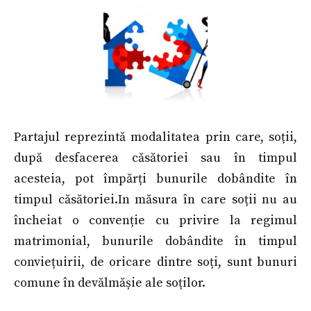
Partajul reprezintă modalitatea prin care, soții,
după desfacerea căsătoriei sau în timpul
acesteia, pot împărți bunurile dobândite în
timpul căsătoriei.In măsura în care soții nu au
încheiat o convenție cu privire la regimul
matrimonial, bunurile dobândite în timpul
conviețuirii, de oricare dintre soți, sunt bunuri
comune în devălmășie ale soților.