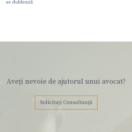
se dublează
Aveți nevoie de ajutorul unui avocat?
Solicitați Consultanță