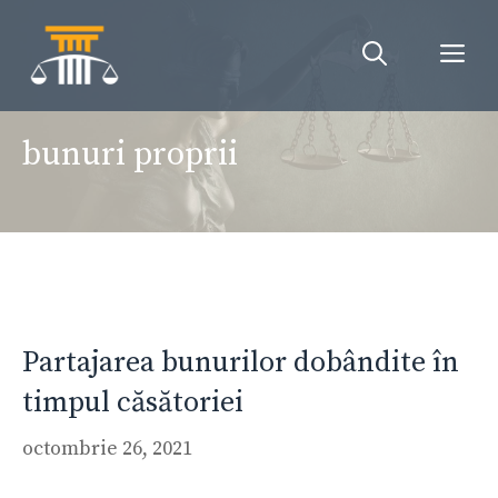
Sari
la
Me
conținut
bunuri proprii
Partajarea bunurilor dobândite în
timpul căsătoriei
octombrie 26, 2021