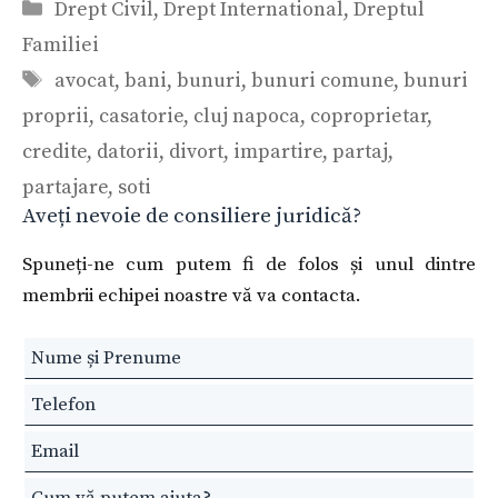
Categorii
Drept Civil
,
Drept International
,
Dreptul
Familiei
Etichete
avocat
,
bani
,
bunuri
,
bunuri comune
,
bunuri
proprii
,
casatorie
,
cluj napoca
,
coproprietar
,
credite
,
datorii
,
divort
,
impartire
,
partaj
,
partajare
,
soti
Aveți nevoie de consiliere juridică?
Spuneți-ne cum putem fi de folos și unul dintre
membrii echipei noastre vă va contacta.
Leave
this
field
blank