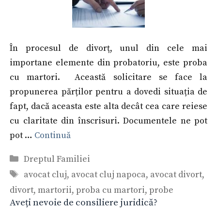
În procesul de divorț, unul din cele mai
importane elemente din probatoriu, este proba
cu martori. Această solicitare se face la
propunerea părților pentru a dovedi situația de
fapt, dacă aceasta este alta decât cea care reiese
cu claritate din înscrisuri. Documentele ne pot
pot …
Continuă
Categorii
Dreptul Familiei
Etichete
avocat cluj
,
avocat cluj napoca
,
avocat divort
,
divort
,
martorii
,
proba cu martori
,
probe
Aveți nevoie de consiliere juridică?