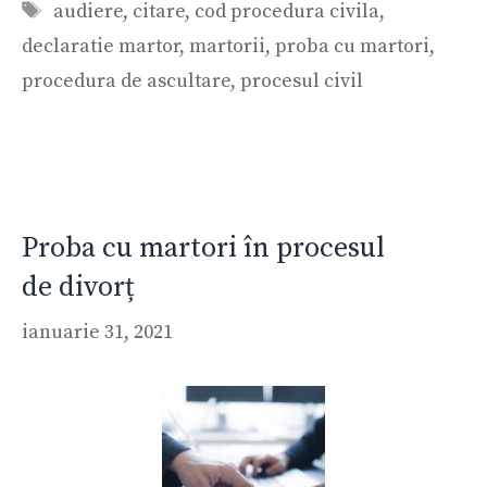
Etichete
audiere
,
citare
,
cod procedura civila
,
declaratie martor
,
martorii
,
proba cu martori
,
procedura de ascultare
,
procesul civil
Proba cu martori în procesul
de divorț
ianuarie 31, 2021