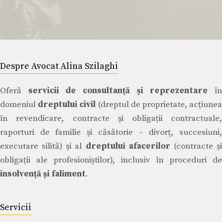
Despre Avocat Alina Szilaghi
Oferă
servicii de consultanță și reprezentare
î
domeniul
dreptului civil
(dreptul de proprietate, acțiune
în revendicare, contracte și obligații contractuale,
raporturi de familie și căsătorie – divorț, succesiuni,
executare silită) și al
dreptului afacerilor
(contracte ș
obligații ale profesioniștilor), inclusiv în proceduri de
insolvență și faliment
.
Servicii