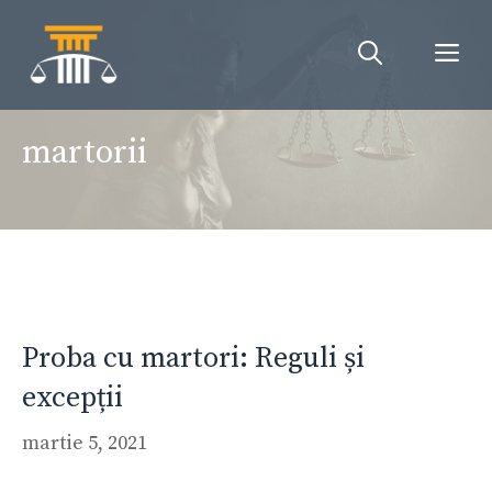
Sari
la
Me
conținut
martorii
Proba cu martori: Reguli și
excepții
martie 5, 2021