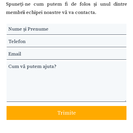
Spuneți-ne cum putem fi de folos și unul dintre
membrii echipei noastre vă va contacta.
Leave
this
field
blank
Trimite