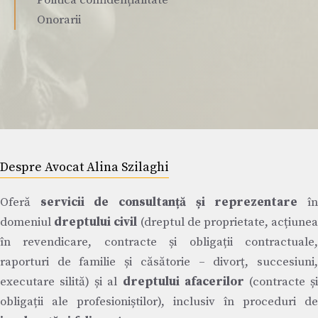
Politica confidențialitate
Onorarii
Despre Avocat Alina Szilaghi
Oferă
servicii de consultanță și reprezentare
î
domeniul
dreptului civil
(dreptul de proprietate, acțiune
în revendicare, contracte și obligații contractuale,
raporturi de familie și căsătorie – divorț, succesiuni,
executare silită) și al
dreptului afacerilor
(contracte ș
obligații ale profesioniștilor), inclusiv în proceduri de