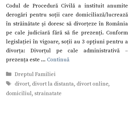
Codul de Procedură Civilă a instituit anumite
derogări pentru soții care domiciliază/lucrează
în străinătate și doresc să divorțeze în România
pe cale judiciară fără să fie prezenți. Conform
legislației în vigoare, soții au 3 opțiuni pentru a
divorța: Divorțul pe cale administrativă –
prezența este …
Continuă
Categorii
Dreptul Familiei
Etichete
divort
,
divort la distanta
,
divort online
,
domiciliul
,
strainatate