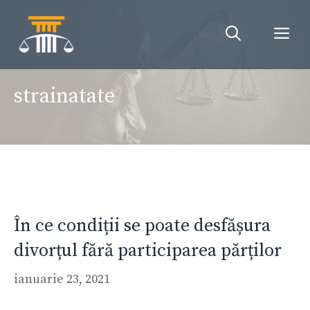
Sari
la
Me
conținut
strainatate
În ce condiții se poate desfășura
divorțul fără participarea părților
ianuarie 23, 2021