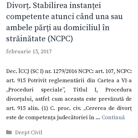
Divorț. Stabilirea instanței
competente atunci când una sau
ambele părți au domiciliul în
străinătate (NCPC)
februarie 15, 2017
Dec. ÎCCJ (SC I) nr. 1279/2016 NCPC: art. 107, NCPC:
art. 915 Potrivit reglementării din Cartea a VI-a
„Proceduri speciale”, Titlul I, Procedura
divorțului, astfel cum aceasta este prevăzută de
art. 915 alin. (1) C. proc. civ. „Cererea de divorț
este de competența judecătoriei în …
Continuă
Categorii
Drept Civil