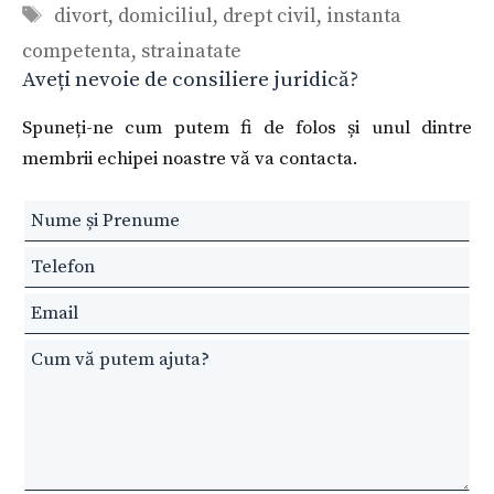
Etichete
divort
,
domiciliul
,
drept civil
,
instanta
competenta
,
strainatate
Aveți nevoie de consiliere juridică?
Spuneți-ne cum putem fi de folos și unul dintre
membrii echipei noastre vă va contacta.
Leave
this
field
blank