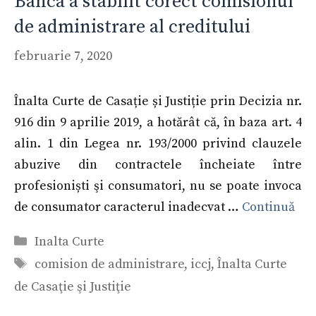
Banca a stabilit corect comisionul
de administrare al creditului
februarie 7, 2020
Înalta Curte de Casație și Justiție prin Decizia nr.
916 din 9 aprilie 2019, a hotărât că, în baza art. 4
alin. 1 din Legea nr. 193/2000 privind clauzele
abuzive din contractele încheiate între
profesioniști şi consumatori, nu se poate invoca
de consumator caracterul inadecvat …
Continuă
Categorii
Inalta Curte
Etichete
comision de administrare
,
iccj
,
Înalta Curte
de Casaţie şi Justiţie