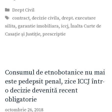
Categorii
Drept Civil
Etichete
contract
,
decizie civila
,
drept. executare
silita
,
garantie imobiliara
,
iccj
,
Înalta Curte de
Casaţie şi Justiţie
,
prescriptie
Consumul de etnobotanice nu mai
este pedepsit penal, zice ICCJ într-
o decizie devenită recent
obligatorie
octombrie 26, 2018