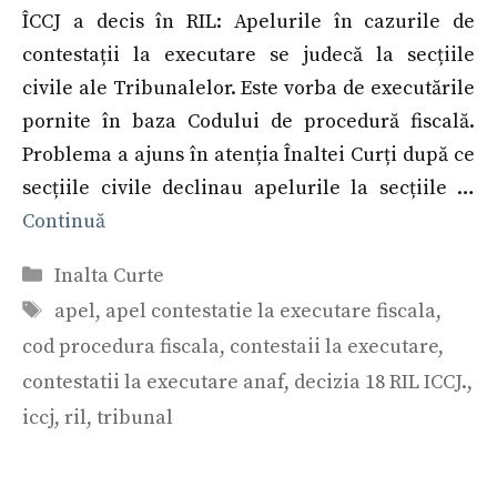
ÎCCJ a decis în RIL: Apelurile în cazurile de
contestații la executare se judecă la secțiile
civile ale Tribunalelor. Este vorba de executările
pornite în baza Codului de procedură fiscală.
Problema a ajuns în atenția Înaltei Curți după ce
secțiile civile declinau apelurile la secțiile …
Continuă
Categorii
Inalta Curte
Etichete
apel
,
apel contestatie la executare fiscala
,
cod procedura fiscala
,
contestaii la executare
,
contestatii la executare anaf
,
decizia 18 RIL ICCJ.
,
iccj
,
ril
,
tribunal