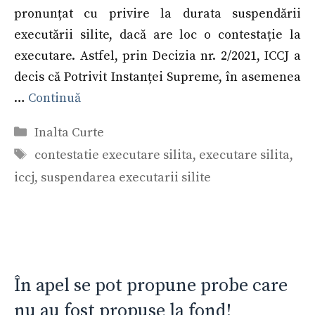
pronunțat cu privire la durata suspendării
executării silite, dacă are loc o contestație la
executare. Astfel, prin Decizia nr. 2/2021, ICCJ a
decis că Potrivit Instanței Supreme, în asemenea
…
Continuă
Categorii
Inalta Curte
Etichete
contestatie executare silita
,
executare silita
,
iccj
,
suspendarea executarii silite
În apel se pot propune probe care
nu au fost propuse la fond!