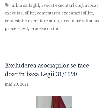
Etichete
alina szilaghi
,
avocat executari cluj
,
avocat
executari silite
,
contestarea executarii silite
,
contestatie executare silita
,
executare silita
,
iccj
,
proces civil
,
procese civile
Excluderea asociațiilor se face
doar în baza Legii 31/1990
mai 20, 2021