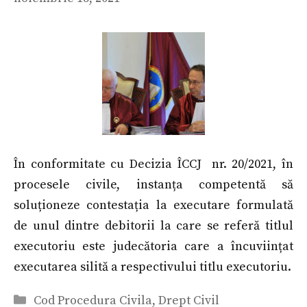
În conformitate cu Decizia ÎCCJ nr. 20/2021, în
procesele civile, instanța competentă să
soluționeze contestația la executare formulată
de unul dintre debitorii la care se referă titlul
executoriu este judecătoria care a încuviințat
executarea silită a respectivului titlu executoriu.
Categorii
Cod Procedura Civila
,
Drept Civil