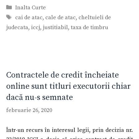
Categorii
Inalta Curte
Etichete
cai de atac
,
cale de atac
,
cheltuieli de
judecata
,
iccj
,
justitiabil
,
taxa de timbru
Contractele de credit încheiate
online sunt titluri executorii chiar
dacă nu-s semnate
februarie 26, 2020
Într-un recurs în interesul legii, prin decizia nr.