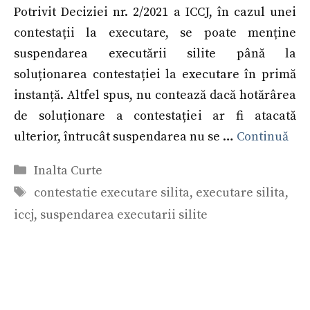
Potrivit Deciziei nr. 2/2021 a ICCJ, în cazul unei
contestații la executare, se poate menține
suspendarea executării silite până la
soluționarea contestației la executare în primă
instanță. Altfel spus, nu contează dacă hotărârea
de soluționare a contestației ar fi atacată
ulterior, întrucât suspendarea nu se …
Continuă
Categorii
Inalta Curte
Etichete
contestatie executare silita
,
executare silita
,
iccj
,
suspendarea executarii silite