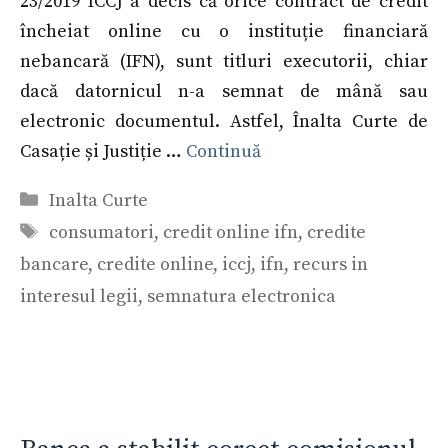
23/2019 ICCJ a decis că orice contract de credit
încheiat online cu o instituție financiară
nebancară (IFN), sunt titluri executorii, chiar
dacă datornicul n-a semnat de mână sau
electronic documentul. Astfel, Înalta Curte de
Casație și Justiție …
Continuă
Categorii
Inalta Curte
Etichete
consumatori
,
credit online ifn
,
credite
bancare
,
credite online
,
iccj
,
ifn
,
recurs in
interesul legii
,
semnatura electronica