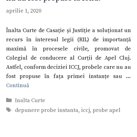
aprilie 1, 2020
Înalta Curte de Casație și Justiție a soluționat un
recurs în interesul legii (RIL) de importanță
maximă în procesele civile, promovat de
Colegiul de conducere al Curții de Apel Cluj.
Astfel, conform deciziei ICCJ, probele care nu au
fost propuse în fața primei instanțe sau …
Continuă
Categorii
Inalta Curte
Etichete
depunere probe instanta
,
iccj
,
probe apel