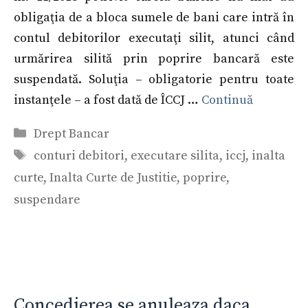
obligaţia de a bloca sumele de bani care intră în
contul debitorilor executaţi silit, atunci când
urmărirea silită prin poprire bancară este
suspendată. Soluţia – obligatorie pentru toate
instanţele – a fost dată de ÎCCJ …
Continuă
Categorii
Drept Bancar
Etichete
conturi debitori
,
executare silita
,
iccj
,
inalta
curte
,
Inalta Curte de Justitie
,
poprire
,
suspendare
Concedierea se anuleaza daca