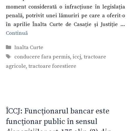
moment considerată o infracțiune în legislația
penală, potrivit unei lămuriri pe care a oferit-o
în aprilie Înalta Curte de Casație și Justiție …
Continuă
Categorii
Inalta Curte
Etichete
conducere fara permis
,
iccj
,
tractoare
agricole
,
tractoare forestiere
ÎCCJ: Funcţionarul bancar este
funcţionar public în sensul