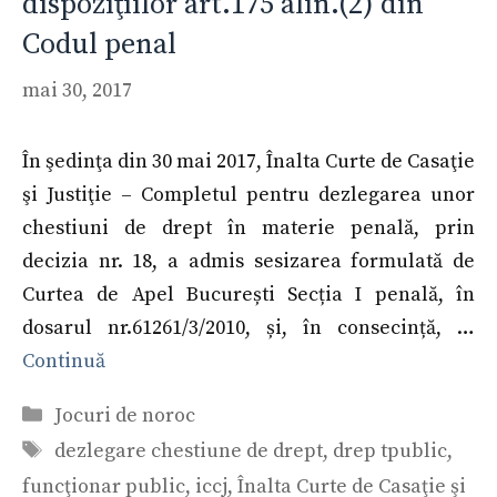
dispoziţiilor art.175 alin.(2) din
Codul penal
mai 30, 2017
În şedinţa din 30 mai 2017, Înalta Curte de Casaţie
şi Justiţie – Completul pentru dezlegarea unor
chestiuni de drept în materie penală, prin
decizia nr. 18, a admis sesizarea formulată de
Curtea de Apel București Secția I penală, în
dosarul nr.61261/3/2010, și, în consecință, …
Continuă
Categorii
Jocuri de noroc
Etichete
dezlegare chestiune de drept
,
drep tpublic
,
funcţionar public
,
iccj
,
Înalta Curte de Casaţie şi