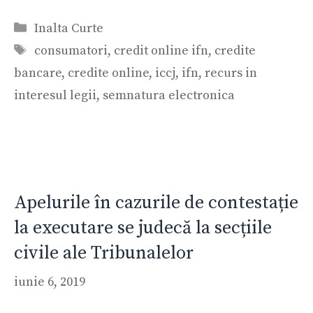
Categorii
Inalta Curte
Etichete
consumatori
,
credit online ifn
,
credite
bancare
,
credite online
,
iccj
,
ifn
,
recurs in
interesul legii
,
semnatura electronica
Apelurile în cazurile de contestație
la executare se judecă la secțiile
civile ale Tribunalelor
iunie 6, 2019