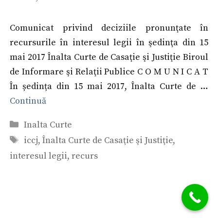
Comunicat privind deciziile pronunţate în
recursurile în interesul legii în şedinţa din 15
mai 2017 Înalta Curte de Casaţie şi Justiţie Biroul
de Informare şi Relaţii Publice C O M U N I C A T
În ședința din 15 mai 2017, Înalta Curte de …
Continuă
Categorii
Inalta Curte
Etichete
iccj
,
Înalta Curte de Casaţie şi Justiţie
,
interesul legii
,
recurs