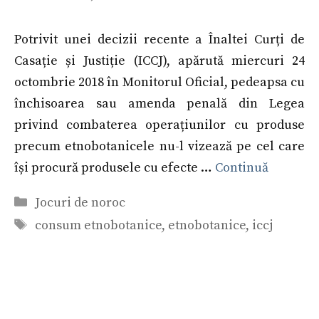
Potrivit unei decizii recente a Înaltei Curți de
Casație și Justiție (ICCJ), apărută miercuri 24
octombrie 2018 în Monitorul Oficial, pedeapsa cu
închisoarea sau amenda penală din Legea
privind combaterea operațiunilor cu produse
precum etnobotanicele nu-l vizează pe cel care
își procură produsele cu efecte …
Continuă
Categorii
Jocuri de noroc
Etichete
consum etnobotanice
,
etnobotanice
,
iccj