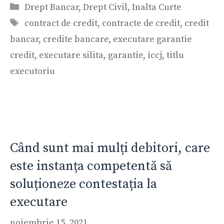
Categorii
Drept Bancar
,
Drept Civil
,
Inalta Curte
Etichete
contract de credit
,
contracte de credit
,
credit
bancar
,
credite bancare
,
executare garantie
credit
,
executare silita
,
garantie
,
iccj
,
titlu
executoriu
Când sunt mai mulți debitori, care
este instanța competentă să
soluționeze contestația la
executare
noiembrie 15, 2021