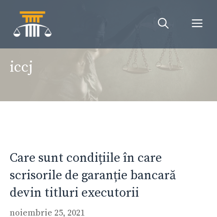
Sari
la
Me
conținut
iccj
Care sunt condițiile în care
scrisorile de garanție bancară
devin titluri executorii
noiembrie 25, 2021