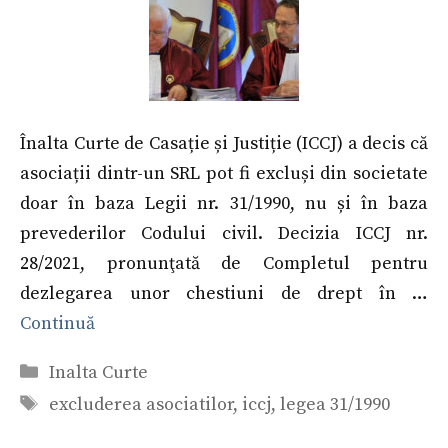
Înalta Curte de Casație și Justiție (ICCJ) a decis că
asociații dintr-un SRL pot fi excluși din societate
doar în baza Legii nr. 31/1990, nu și în baza
prevederilor Codului civil. Decizia ICCJ nr.
28/2021, pronunţată de Completul pentru
dezlegarea unor chestiuni de drept în …
Continuă
Categorii
Inalta Curte
Etichete
excluderea asociatilor
,
iccj
,
legea 31/1990