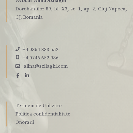
Avocat Alina Szilaghi
Dorobantilor 89, bl. X3, sc. 1, ap. 2, Cluj Napoca,
CJ, Romania
+4 0364 883 552
+4 0746 652 986
alina@szilaghi.com
Termeni de Utilizare
Politica confidențialitate
Onorarii