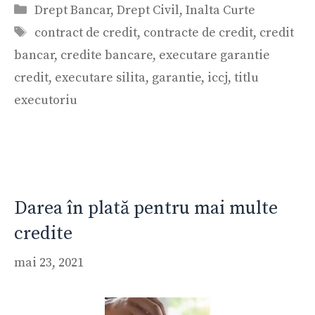
Categorii
Drept Bancar
,
Drept Civil
,
Inalta Curte
Etichete
contract de credit
,
contracte de credit
,
credit
bancar
,
credite bancare
,
executare garantie
credit
,
executare silita
,
garantie
,
iccj
,
titlu
executoriu
Darea în plată pentru mai multe
credite
mai 23, 2021