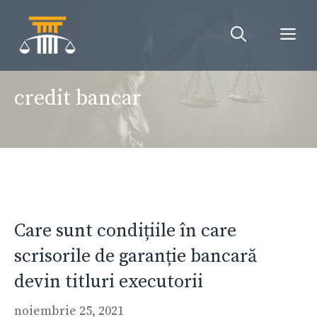
Sari
la
Me
conținut
credit bancar
Care sunt condițiile în care
scrisorile de garanție bancară
devin titluri executorii
noiembrie 25, 2021