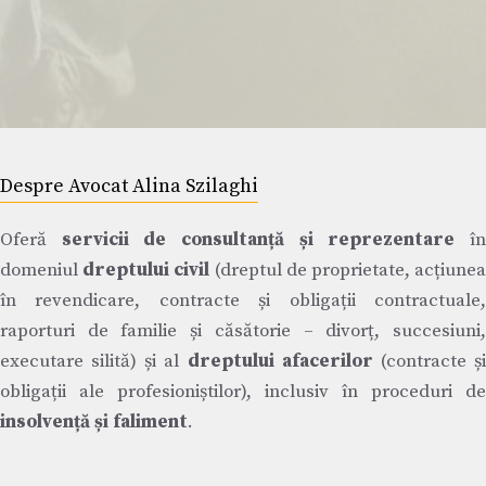
Despre Avocat Alina Szilaghi
Oferă
servicii de consultanță și reprezentare
î
domeniul
dreptului civil
(dreptul de proprietate, acțiune
în revendicare, contracte și obligații contractuale,
raporturi de familie și căsătorie – divorț, succesiuni,
executare silită) și al
dreptului afacerilor
(contracte ș
obligații ale profesioniștilor), inclusiv în proceduri de
insolvență și faliment
.