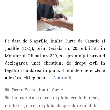
Pe data de 5 aprilie, Înalta Curte de Casație și
Justiție (ICCJ), prin Decizia nr. 20 publicată în
Monitorul Oficial nr. 320, s-a pronunțat privind
dezlegarea unei chestiuni de drept civil în
legătură cu darea în plată. 3 puncte cheie: „Este
adevărat că legea nu …
Continuă
Categorii
Drept Fiscal
,
Inalta Curte
Etichete
banca refuza darea in plata
,
credit bancar
,
credit ifn
,
darea in plata
,
despre dare in plata