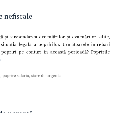
e nefiscale
ă și suspendarea executărilor și evacuărilor silite,
situația legală a popririlor. Următoarele întrebări
popriri pe conturi în această perioadă? Popririle
ă
t
,
poprire salariu
,
stare de urgenta