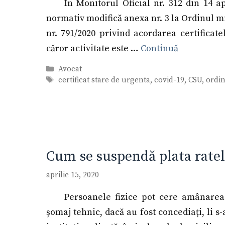
În Monitorul Oficial nr. 312 din 14 ap
normativ modifică anexa nr. 3 la Ordinul m
nr. 791/2020 privind acordarea certificat
căror activitate este …
Continuă
Categorii
Avocat
Etichete
certificat stare de urgenta
,
covid-19
,
CSU
,
ordin
Cum se suspendă plata ratel
aprilie 15, 2020
Persoanele fizice pot cere amânarea
șomaj tehnic, dacă au fost concediați, li s-