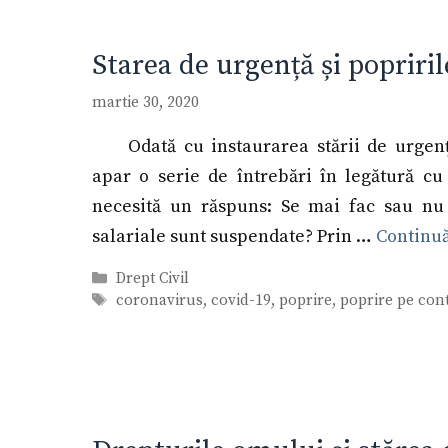
Starea de urgență și popriril
martie 30, 2020
Odată cu instaurarea stării de urgenț
apar o serie de întrebări în legătură cu 
necesită un răspuns: Se mai fac sau nu 
salariale sunt suspendate? Prin …
Continu
Categorii
Drept Civil
Etichete
coronavirus
,
covid-19
,
poprire
,
poprire pe con