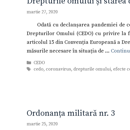
Drepturile omului și stărea
martie 27, 2020
Odată cu declanșarea pandemiei de c
Drepturilor Omului (CEDO) cu privire la 
articolul 15 din Convenția Europeană a Dr
măsurile necesare în situația de …
Continu
Categorii
CEDO
Etichete
cedo
,
coronavirus
,
drepturile omului
,
efecte 
Ordonanța militară nr. 3
martie 25, 2020