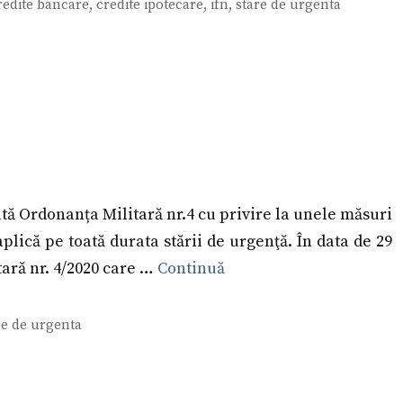
redite bancare
,
credite ipotecare
,
ifn
,
stare de urgenta
ată Ordonanța Militară nr.4 cu privire la unele măsuri
plică pe toată durata stării de urgenţă. În data de 29
tară nr. 4/2020 care …
Continuă
re de urgenta