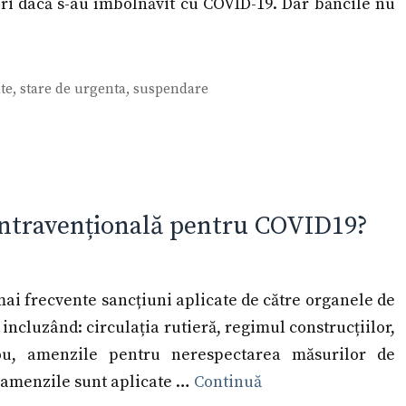
 ori dacă s-au îmbolnăvit cu COVID-19. Dar băncile nu
ate
,
stare de urgenta
,
suspendare
ntravențională pentru COVID19?
ai frecvente sancțiuni aplicate de către organele de
incluzând: circulația rutieră, regimul construcțiilor,
nou, amenzile pentru nerespectarea măsurilor de
 amenzile sunt aplicate …
Continuă