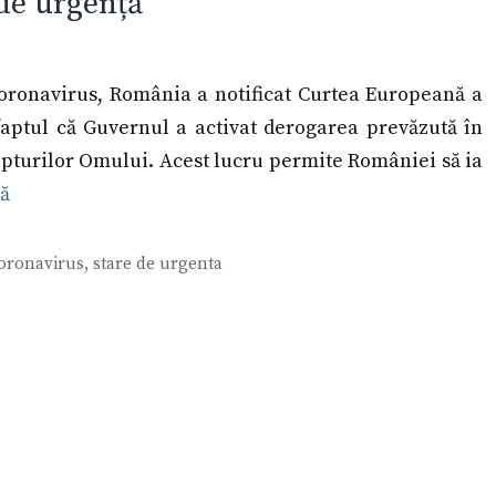
 de urgență
oronavirus, România a notificat Curtea Europeană a
faptul că Guvernul a activat derogarea prevăzută în
epturilor Omului. Acest lucru permite României să ia
ă
coronavirus
,
stare de urgenta