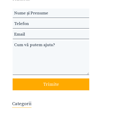
Leave
this
field
blank
Trimite
Categorii