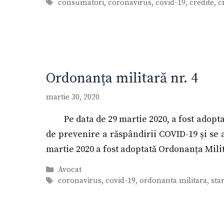
Etichete
consumatori
,
coronavirus
,
covid-19
,
credite
,
c
Ordonanța militară nr. 4
martie 30, 2020
Pe data de 29 martie 2020, a fost adopt
de prevenire a răspândirii COVID-19 și se a
martie 2020 a fost adoptată Ordonanța Mili
Categorii
Avocat
Etichete
coronavirus
,
covid-19
,
ordonanta militara
,
sta