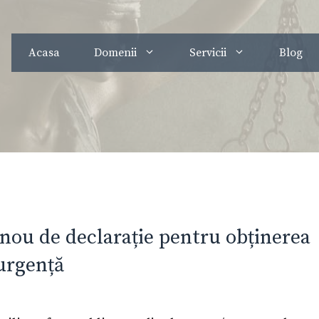
Acasa
Domenii
Servicii
Blog
 nou de declarație pentru obținerea
 urgență