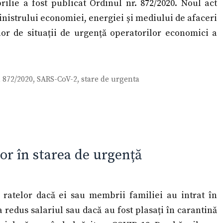
rilie a fost publicat Ordinul nr. 872/2020. Noul act
inistrului economiei, energiei și mediului de afaceri
elor de situații de urgență operatorilor economici a
 872/2020
,
SARS-CoV-2
,
stare de urgenta
or în starea de urgență
 ratelor dacă ei sau membrii familiei au intrat în
a redus salariul sau dacă au fost plasați în carantină