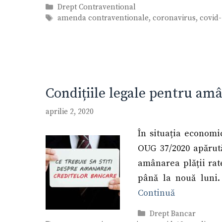
Categorii
Drept Contraventional
Etichete
amenda contraventionale
,
coronavirus
,
covid
Condițiile legale pentru amân
aprilie 2, 2020
În situația economi
OUG 37/2020 apărută
amânarea plății rate
până la nouă luni.
Continuă
Categorii
Drept Bancar