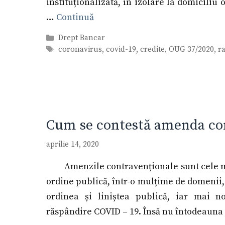
instituționalizată, în izolare la domiciliu
…
Continuă
Categorii
Drept Bancar
Etichete
coronavirus
,
covid-19
,
credite
,
OUG 37/2020
,
r
Cum se contestă amenda co
aprilie 14, 2020
Amenzile contravenționale sunt cele m
ordine publică, într-o mulțime de domenii, 
ordinea și liniștea publică, iar mai 
răspândire COVID – 19. Însă nu întodeauna