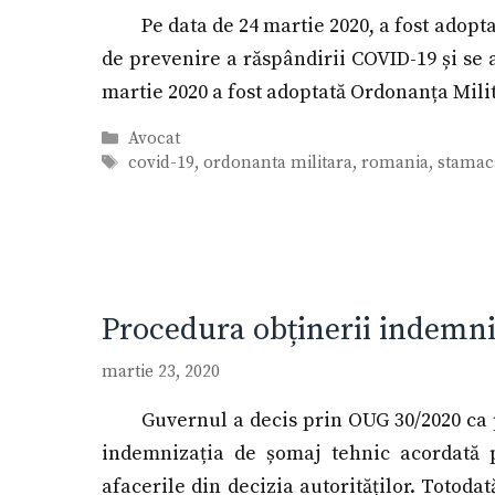
Pe data de 24 martie 2020, a fost adopt
de prevenire a răspândirii COVID-19 și se a
martie 2020 a fost adoptată Ordonanța Milit
Categorii
Avocat
Etichete
covid-19
,
ordonanta militara
,
romania
,
stamac
Procedura obținerii indemni
martie 23, 2020
Guvernul a decis prin OUG 30/2020 ca p
indemnizația de șomaj tehnic acordată p
afacerile din decizia autorităților. Totodat