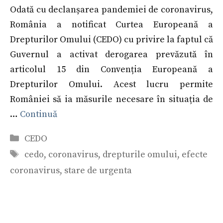
Odată cu declanșarea pandemiei de coronavirus,
România a notificat Curtea Europeană a
Drepturilor Omului (CEDO) cu privire la faptul că
Guvernul a activat derogarea prevăzută în
articolul 15 din Convenția Europeană a
Drepturilor Omului. Acest lucru permite
României să ia măsurile necesare în situația de
…
Continuă
Categorii
CEDO
Etichete
cedo
,
coronavirus
,
drepturile omului
,
efecte
coronavirus
,
stare de urgenta