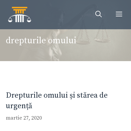
Sari
la
Me
conținut
drepturile omului
Drepturile omului și stărea de
urgență
martie 27, 2020