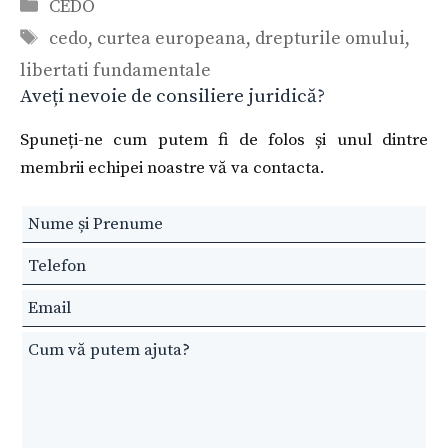
Categorii
CEDO
Etichete
cedo
,
curtea europeana
,
drepturile omului
,
libertati fundamentale
Aveți nevoie de consiliere juridică?
Spuneți-ne cum putem fi de folos și unul dintre
membrii echipei noastre vă va contacta.
Leave
this
field
blank