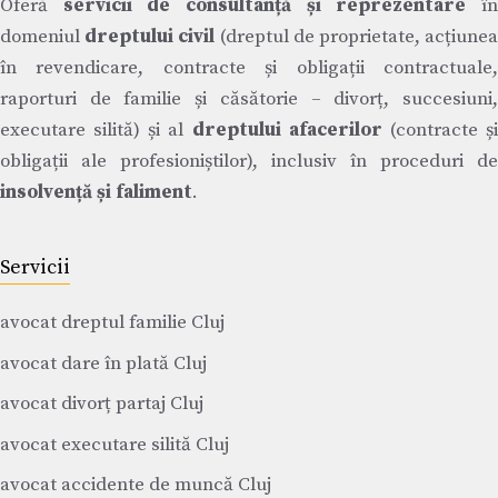
Oferă
servicii de consultanță și reprezentare
î
domeniul
dreptului civil
(dreptul de proprietate, acțiune
în revendicare, contracte și obligații contractuale,
raporturi de familie și căsătorie – divorț, succesiuni,
executare silită) și al
dreptului afacerilor
(contracte ș
obligații ale profesioniștilor), inclusiv în proceduri de
insolvență și faliment
.
Servicii
avocat dreptul familie Cluj
avocat dare în plată Cluj
avocat divorț partaj Cluj
avocat executare silită Cluj
avocat accidente de muncă Cluj