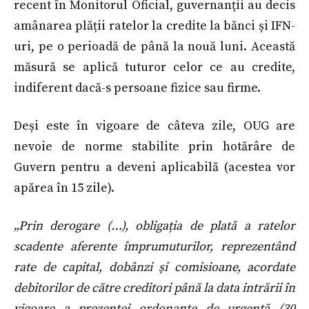
recent în Monitorul Oficial, guvernanții au decis
amânarea plății ratelor la credite la bănci și IFN-
uri, pe o perioadă de până la nouă luni. Această
măsură se aplică tuturor celor ce au credite,
indiferent dacă-s persoane fizice sau firme.
Deși este în vigoare de câteva zile, OUG are
nevoie de norme stabilite prin hotărâre de
Guvern pentru a deveni aplicabilă (acestea vor
apărea în 15 zile).
„Prin derogare (…), obligația de plată a ratelor
scadente aferente împrumuturilor, reprezentând
rate de capital, dobânzi și comisioane, acordate
debitorilor de către creditori până la data intrării în
vigoare a prezentei ordonanțe de urgență (30