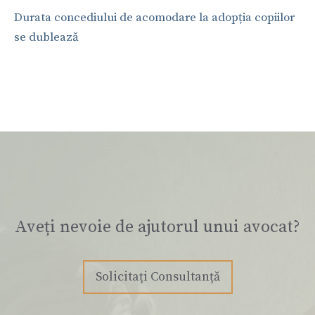
Durata concediului de acomodare la adopția copiilor
se dublează
Aveți nevoie de ajutorul unui avocat?
Solicitați Consultanță