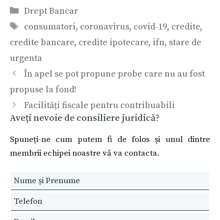
Categorii
Drept Bancar
Etichete
consumatori
,
coronavirus
,
covid-19
,
credite
,
credite bancare
,
credite ipotecare
,
ifn
,
stare de
urgenta
În apel se pot propune probe care nu au fost
propuse la fond!
Facilități fiscale pentru contribuabili
Aveți nevoie de consiliere juridică?
Spuneți-ne cum putem fi de folos și unul dintre
membrii echipei noastre vă va contacta.
Leave
this
field
blank