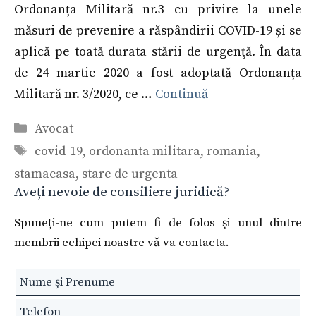
Ordonanța Militară nr.3 cu privire la unele
măsuri de prevenire a răspândirii COVID-19 și se
aplică pe toată durata stării de urgenţă. În data
de 24 martie 2020 a fost adoptată Ordonanța
Militară nr. 3/2020, ce …
Continuă
Categorii
Avocat
Etichete
covid-19
,
ordonanta militara
,
romania
,
stamacasa
,
stare de urgenta
Aveți nevoie de consiliere juridică?
Spuneți-ne cum putem fi de folos și unul dintre
membrii echipei noastre vă va contacta.
Leave
this