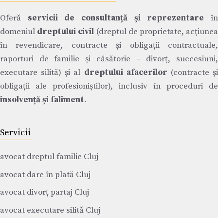
Oferă
servicii de consultanță și reprezentare
î
domeniul
dreptului civil
(dreptul de proprietate, acțiune
în revendicare, contracte și obligații contractuale,
raporturi de familie și căsătorie – divorț, succesiuni,
executare silită) și al
dreptului afacerilor
(contracte ș
obligații ale profesioniștilor), inclusiv în proceduri de
insolvență și faliment
.
Servicii
avocat dreptul familie Cluj
avocat dare în plată Cluj
avocat divorț partaj Cluj
avocat executare silită Cluj