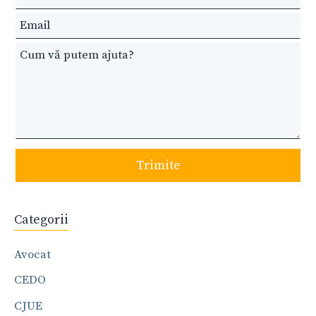
field
blank
Trimite
Categorii
Avocat
CEDO
CJUE