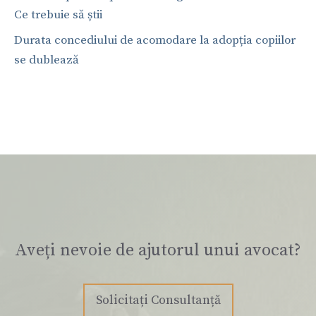
Ce trebuie să știi
Durata concediului de acomodare la adopția copiilor
se dublează
Aveți nevoie de ajutorul unui avocat?
Solicitați Consultanță