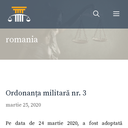
Sari
la
Me
conținut
romania
Ordonanța militară nr. 3
martie 25, 2020
Pe data de 24 martie 2020, a fost adoptată