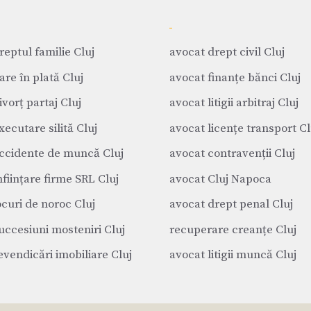
reptul familie Cluj
avocat drept civil Cluj
are în plată Cluj
avocat finanțe bănci Cluj
vorț partaj Cluj
avocat litigii arbitraj Cluj
xecutare silită Cluj
avocat licențe transport Cl
ccidente de muncă Cluj
avocat contravenții Cluj
nființare firme SRL Cluj
avocat Cluj Napoca
ocuri de noroc Cluj
avocat drept penal Cluj
uccesiuni mosteniri Cluj
recuperare creanțe Cluj
evendicări imobiliare Cluj
avocat litigii muncă Cluj