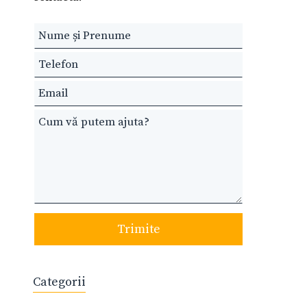
Leave
this
field
blank
Trimite
Categorii