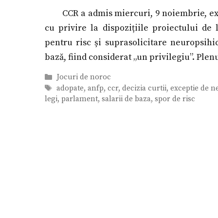
CCR a admis miercuri, 9 noiembrie, ex
cu privire la dispozițiile proiectului de 
pentru risc și suprasolicitare neuropsihi
bază, fiind considerat „un privilegiu”. Plen
Categorii
Jocuri de noroc
Etichete
adopate
,
anfp
,
ccr
,
decizia curtii
,
exceptie de n
legi
,
parlament
,
salarii de baza
,
spor de risc