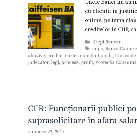
Unele banci nu au in
cu clientii in justit
online, pe tema clau
creditelor in CHF, c
Categorii
Drept Bancar
Etichete
anpc
,
Banca Comerc
abuzive
,
credite
,
curtea constitutionala
,
Curtea de
judecator
,
legi
,
procese
,
profit
,
Protectia Consuma
CCR: Funcționarii publici pot
suprasolicitare în afara sala
ianuarie 23, 2017