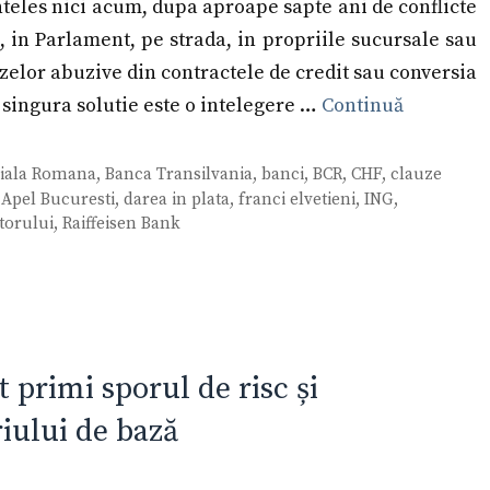
teles nici acum, dupa aproape sapte ani de conflicte
ie, in Parlament, pe strada, in propriile sucursale sau
zelor abuzive din contractele de credit sau conversia
a singura solutie este o intelegere …
Continuă
iala Romana
,
Banca Transilvania
,
banci
,
BCR
,
CHF
,
clauze
 Apel Bucuresti
,
darea in plata
,
franci elvetieni
,
ING
,
torului
,
Raiffeisen Bank
 primi sporul de risc și
riului de bază