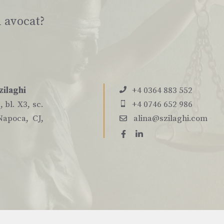
i avocat?
zilaghi
+4 0364 883 552
 bl. X3, sc.
+4 0746 652 986
Napoca, CJ,
alina@szilaghi.com