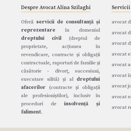
Despre Avocat Alina Szilaghi
Servicii
Oferă
servicii de consultanță și
avocat d
reprezentare
în domeniul
avocat d
dreptului civil
(dreptul de
avocat di
proprietate, acțiunea în
avocat e
revendicare, contracte și obligații
contractuale, raporturi de familie și
avocat a
căsătorie – divorț, succesiuni,
avocat î
executare silită) și al
dreptului
avocat j
afacerilor
(contracte și obligații
ale profesioniștilor), inclusiv în
avocat s
proceduri de
insolvență și
avocat r
faliment
.