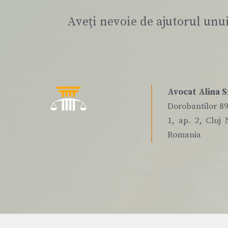
Aveți nevoie de ajutorul unu
Avocat Alina S
Dorobantilor 89,
1, ap. 2, Cluj 
Romania