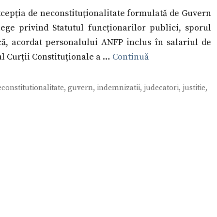
cepția de neconstituționalitate formulată de Guvern
lege privind Statutul funcționarilor publici, sporul
că, acordat personalului ANFP inclus în salariul de
ul Curții Constituționale a …
Continuă
econstitutionalitate
,
guvern
,
indemnizatii
,
judecatori
,
justitie
,