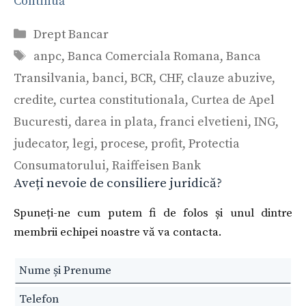
Continuă
Categorii
Drept Bancar
Etichete
anpc
,
Banca Comerciala Romana
,
Banca
Transilvania
,
banci
,
BCR
,
CHF
,
clauze abuzive
,
credite
,
curtea constitutionala
,
Curtea de Apel
Bucuresti
,
darea in plata
,
franci elvetieni
,
ING
,
judecator
,
legi
,
procese
,
profit
,
Protectia
Consumatorului
,
Raiffeisen Bank
Aveți nevoie de consiliere juridică?
Spuneți-ne cum putem fi de folos și unul dintre
membrii echipei noastre vă va contacta.
Leave
this
field