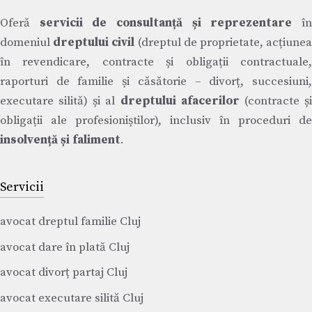
Oferă
servicii de consultanță și reprezentare
î
domeniul
dreptului civil
(dreptul de proprietate, acțiune
în revendicare, contracte și obligații contractuale,
raporturi de familie și căsătorie – divorț, succesiuni,
executare silită) și al
dreptului afacerilor
(contracte ș
obligații ale profesioniștilor), inclusiv în proceduri de
insolvență și faliment
.
Servicii
avocat dreptul familie Cluj
avocat dare în plată Cluj
avocat divorț partaj Cluj
avocat executare silită Cluj