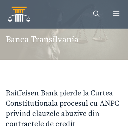
Sari
la
Me
conținut
Banca Transilvania
Raiffeisen Bank pierde la Curtea
Constitutionala procesul cu ANPC
privind clauzele abuzive din
contractele de credit