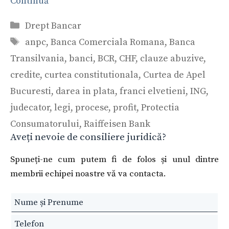
Continuă
Categorii
Drept Bancar
Etichete
anpc
,
Banca Comerciala Romana
,
Banca
Transilvania
,
banci
,
BCR
,
CHF
,
clauze abuzive
,
credite
,
curtea constitutionala
,
Curtea de Apel
Bucuresti
,
darea in plata
,
franci elvetieni
,
ING
,
judecator
,
legi
,
procese
,
profit
,
Protectia
Consumatorului
,
Raiffeisen Bank
Aveți nevoie de consiliere juridică?
Spuneți-ne cum putem fi de folos și unul dintre
membrii echipei noastre vă va contacta.
Leave
this
field