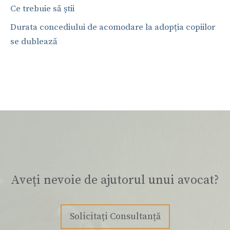
Ce trebuie să știi
Durata concediului de acomodare la adopția copiilor
se dublează
Aveți nevoie de ajutorul unui avocat?
Solicitați Consultanță