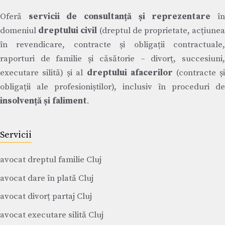
Oferă
servicii de consultanță și reprezentare
î
domeniul
dreptului civil
(dreptul de proprietate, acțiune
în revendicare, contracte și obligații contractuale,
raporturi de familie și căsătorie – divorț, succesiuni,
executare silită) și al
dreptului afacerilor
(contracte ș
obligații ale profesioniștilor), inclusiv în proceduri de
insolvență și faliment
.
Servicii
avocat dreptul familie Cluj
avocat dare în plată Cluj
avocat divorț partaj Cluj
avocat executare silită Cluj