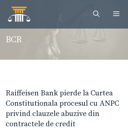
Sari
la
Me
conținut
BCR
Raiffeisen Bank pierde la Curtea
Constitutionala procesul cu ANPC
privind clauzele abuzive din
contractele de credit