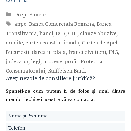
Continuă
Categorii
Drept Bancar
Etichete
anpc
,
Banca Comerciala Romana
,
Banca
Transilvania
,
banci
,
BCR
,
CHF
,
clauze abuzive
,
credite
,
curtea constitutionala
,
Curtea de Apel
Bucuresti
,
darea in plata
,
franci elvetieni
,
ING
,
judecator
,
legi
,
procese
,
profit
,
Protectia
Consumatorului
,
Raiffeisen Bank
Aveți nevoie de consiliere juridică?
Spuneți-ne cum putem fi de folos și unul dintre
membrii echipei noastre vă va contacta.
Leave
this
field