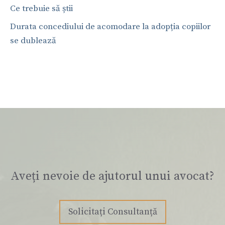
Ce trebuie să știi
Durata concediului de acomodare la adopția copiilor
se dublează
Aveți nevoie de ajutorul unui avocat?
Solicitați Consultanță