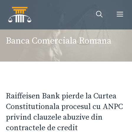
Sari
la
Me
conținut
Banca Comerciala Romana
Raiffeisen Bank pierde la Curtea
Constitutionala procesul cu ANPC
privind clauzele abuzive din
contractele de credit