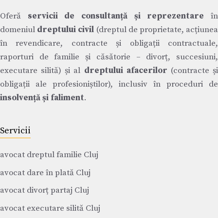
Oferă
servicii de consultanță și reprezentare
î
domeniul
dreptului civil
(dreptul de proprietate, acțiune
în revendicare, contracte și obligații contractuale,
raporturi de familie și căsătorie – divorț, succesiuni,
executare silită) și al
dreptului afacerilor
(contracte ș
obligații ale profesioniștilor), inclusiv în proceduri de
insolvență și faliment
.
Servicii
avocat dreptul familie Cluj
avocat dare în plată Cluj
avocat divorț partaj Cluj
avocat executare silită Cluj