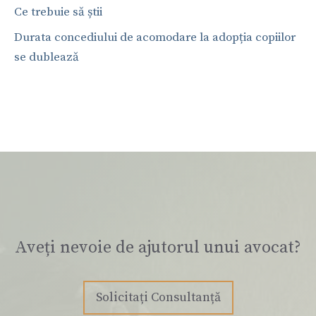
Ce trebuie să știi
Durata concediului de acomodare la adopția copiilor
se dublează
Aveți nevoie de ajutorul unui avocat?
Solicitați Consultanță