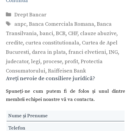
Continuă
Categorii
Drept Bancar
Etichete
anpc
,
Banca Comerciala Romana
,
Banca
Transilvania
,
banci
,
BCR
,
CHF
,
clauze abuzive
,
credite
,
curtea constitutionala
,
Curtea de Apel
Bucuresti
,
darea in plata
,
franci elvetieni
,
ING
,
judecator
,
legi
,
procese
,
profit
,
Protectia
Consumatorului
,
Raiffeisen Bank
Aveți nevoie de consiliere juridică?
Spuneți-ne cum putem fi de folos și unul dintre
membrii echipei noastre vă va contacta.
Leave
this
field