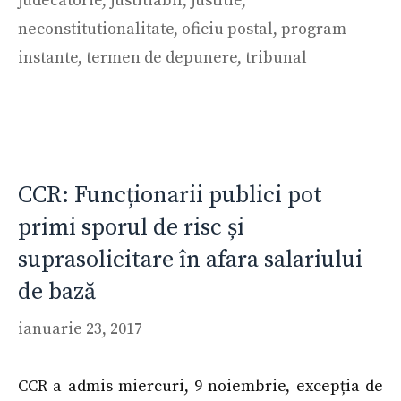
judecatorie
,
justitiabil
,
justitie
,
neconstitutionalitate
,
oficiu postal
,
program
instante
,
termen de depunere
,
tribunal
CCR: Funcționarii publici pot
primi sporul de risc și
suprasolicitare în afara salariului
de bază
ianuarie 23, 2017
CCR a admis miercuri, 9 noiembrie, excepția de