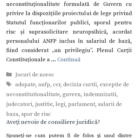
neconstituționalitate formulată de Guvern cu
privire la dispozițiile proiectului de lege privind
Statutul funcționarilor publici, sporul pentru
risc și suprasolicitare neuropsihică, acordat
personalului ANFP inclus în salariul de bază,
fiind considerat „un privilegiu”. Plenul Curții
Constituționale a …
Continuă
Categorii
Jocuri de noroc
Etichete
adopate
,
anfp
,
ccr
,
decizia curtii
,
exceptie de
neconstitutionalitate
,
guvern
,
indemnizatii
,
judecatori
,
justitie
,
legi
,
parlament
,
salarii de
baza
,
spor de risc
Aveți nevoie de consiliere juridică?
Spuneți-ne cum putem fi de folos și unul dintre