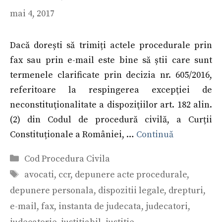
mai 4, 2017
Dacă dorești să trimiți actele procedurale prin
fax sau prin e-mail este bine să știi care sunt
termenele clarificate prin decizia nr. 605/2016,
referitoare la respingerea excepţiei de
neconstituţionalitate a dispoziţiilor art. 182 alin.
(2) din Codul de procedură civilă, a Curții
Constituționale a României, …
Continuă
Categorii
Cod Procedura Civila
Etichete
avocati
,
ccr
,
depunere acte procedurale
,
depunere personala
,
dispozitii legale
,
drepturi
,
e-mail
,
fax
,
instanta de judecata
,
judecatori
,