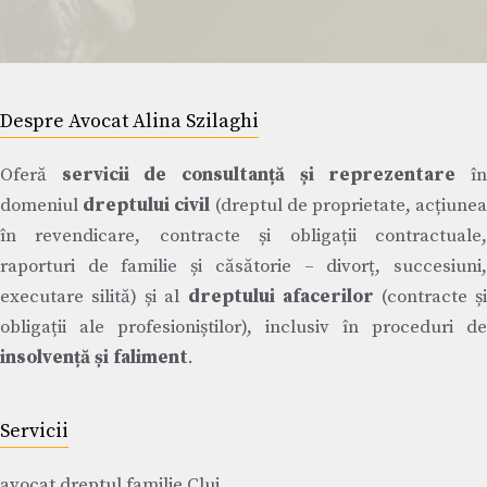
Despre Avocat Alina Szilaghi
Oferă
servicii de consultanță și reprezentare
î
domeniul
dreptului civil
(dreptul de proprietate, acțiune
în revendicare, contracte și obligații contractuale,
raporturi de familie și căsătorie – divorț, succesiuni,
executare silită) și al
dreptului afacerilor
(contracte ș
obligații ale profesioniștilor), inclusiv în proceduri de
insolvență și faliment
.
Servicii
avocat dreptul familie Cluj