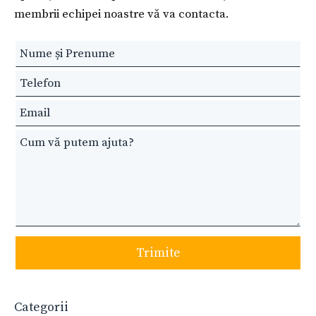
membrii echipei noastre vă va contacta.
Leave
this
field
blank
Trimite
Categorii