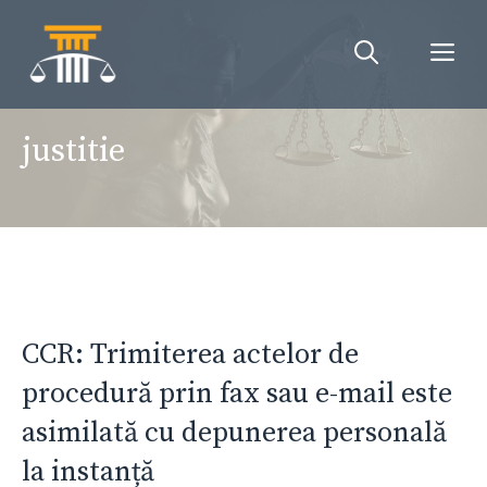
Sari
la
Me
conținut
justitie
CCR: Trimiterea actelor de
procedură prin fax sau e-mail este
asimilată cu depunerea personală
la instanță