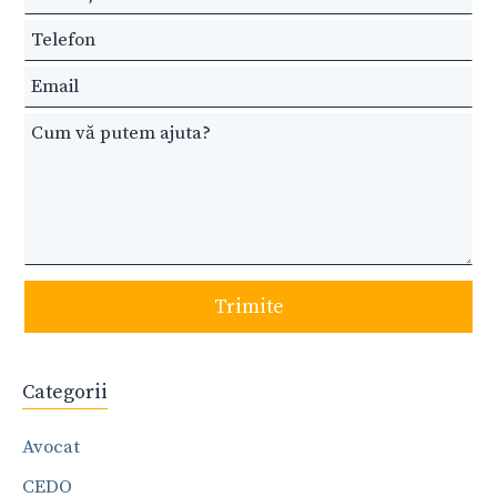
this
field
blank
Trimite
Categorii
Avocat
CEDO