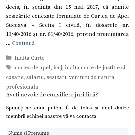
decis, în şedinţa din 15 mai 2017, că admite
sesizările conexate formulate de Curtea de Apel
Suceava – Secţia I civilă, în dosarele nr.
11/40/2016 şi nr. 81/40/2016, privind pronunţarea
…
Continuă
Categorii
Inalta Curte
Etichete
curtea de apel
,
iccj
,
inalta curte de justitie si
casatie
,
salariu
,
sesizari
,
venituri de natura
profesionala
Aveți nevoie de consiliere juridică?
Spuneți-ne cum putem fi de folos și unul dintre
membrii echipei noastre vă va contacta.
Leave