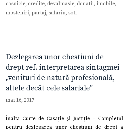
casnicie
,
credite
,
devalmasie
,
donatii
,
imobile
,
mosteniri
,
partaj
,
salariu
,
soti
Dezlegarea unor chestiuni de
drept ref. interpretarea sintagmei
„venituri de natură profesională,
altele decât cele salariale”
mai 16, 2017
Înalta Curte de Casație și Justiție – Completul
pentru dezlegarea unor chestiuni de drept a