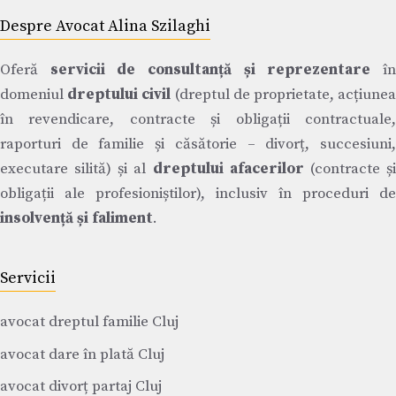
Despre Avocat Alina Szilaghi
Oferă
servicii de consultanță și reprezentare
î
domeniul
dreptului civil
(dreptul de proprietate, acțiune
în revendicare, contracte și obligații contractuale,
raporturi de familie și căsătorie – divorț, succesiuni,
executare silită) și al
dreptului afacerilor
(contracte ș
obligații ale profesioniștilor), inclusiv în proceduri de
insolvență și faliment
.
Servicii
avocat dreptul familie Cluj
avocat dare în plată Cluj
avocat divorț partaj Cluj