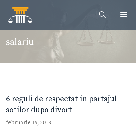
Sari
la
Me
conținut
salariu
6 reguli de respectat in partajul
sotilor dupa divort
februarie 19, 2018