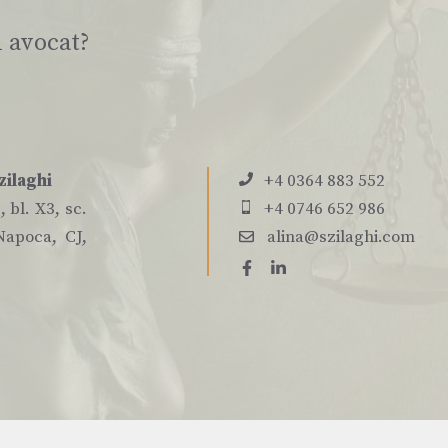
i avocat?
zilaghi
+4 0364 883 552
 bl. X3, sc.
+4 0746 652 986
Napoca, CJ,
alina@szilaghi.com