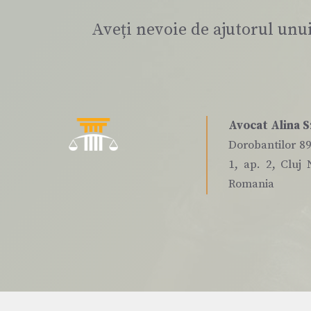
Aveți nevoie de ajutorul unu
Avocat Alina S
Dorobantilor 89,
1, ap. 2, Cluj 
Romania