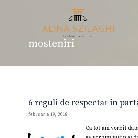
Sari
la
conținut
mosteniri
6 reguli de respectat in part
februarie 19, 2018
Ca tot am vorbit dat
sa vorbim putin si d