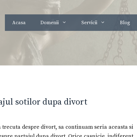
Acasa
Domenii
Servicii
Blog
ajul sotilor dupa divort
a trecuta despre divort, sa continuam seria aceasta si
espre partajul dupa divort. Orice casnicie, indiferent