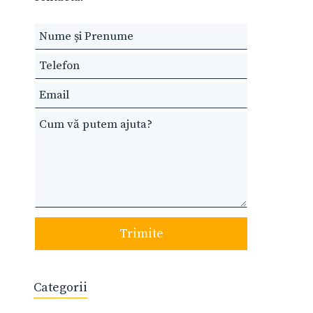
Leave
this
field
blank
Trimite
Categorii