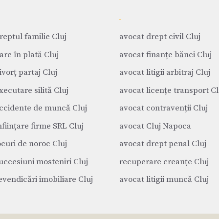
reptul familie Cluj
avocat drept civil Cluj
are în plată Cluj
avocat finanțe bănci Cluj
vorț partaj Cluj
avocat litigii arbitraj Cluj
xecutare silită Cluj
avocat licențe transport Cl
ccidente de muncă Cluj
avocat contravenții Cluj
nființare firme SRL Cluj
avocat Cluj Napoca
ocuri de noroc Cluj
avocat drept penal Cluj
uccesiuni mosteniri Cluj
recuperare creanțe Cluj
evendicări imobiliare Cluj
avocat litigii muncă Cluj