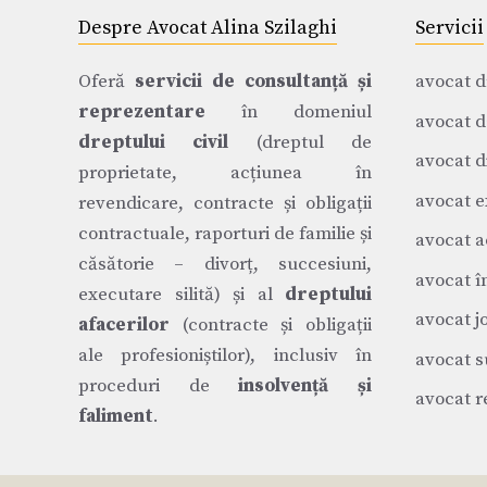
Despre Avocat Alina Szilaghi
Servicii
Oferă
servicii de consultanță și
avocat d
reprezentare
în domeniul
avocat d
dreptului civil
(dreptul de
avocat di
proprietate, acțiunea în
avocat e
revendicare, contracte și obligații
contractuale, raporturi de familie și
avocat a
căsătorie – divorț, succesiuni,
avocat î
executare silită) și al
dreptului
avocat j
afacerilor
(contracte și obligații
ale profesioniștilor), inclusiv în
avocat s
proceduri de
insolvență și
avocat r
faliment
.