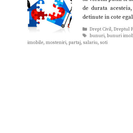
de durata acestei
detinute in cote egal
Categorii
Drept Civil
,
Dreptul F
Etichete
bunuri
,
bunuri imob
imobile
,
mosteniri
,
partaj
,
salariu
,
soti