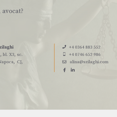
i avocat?
zilaghi
+4 0364 883 552
 bl. X3, sc.
+4 0746 652 986
Napoca, CJ,
alina@szilaghi.com