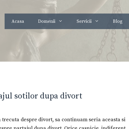
Acasa
Domenii
Servicii
Blog
ajul sotilor dupa divort
a trecuta despre divort, sa continuam seria aceasta si
espre partajul dupa divort. Orice casnicie, indiferent