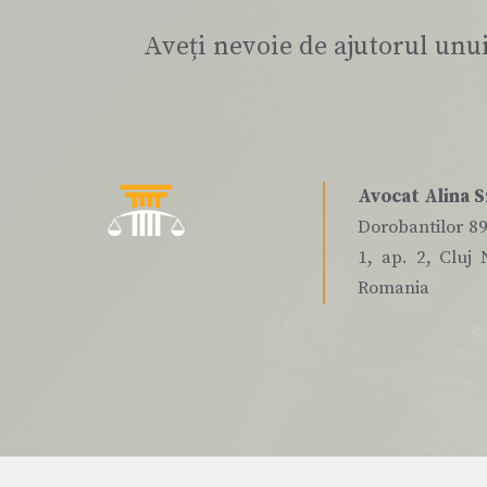
Aveți nevoie de ajutorul unu
Avocat Alina S
Dorobantilor 89,
1, ap. 2, Cluj 
Romania