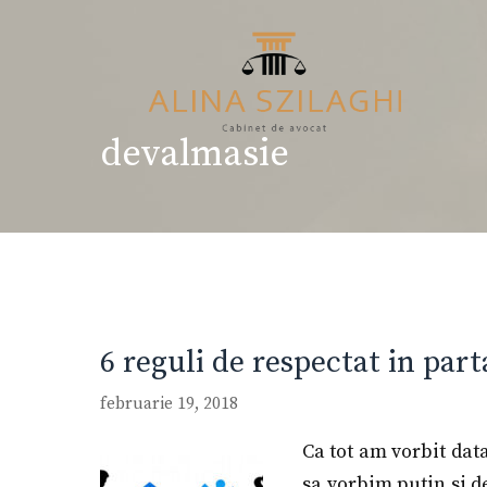
Sari
la
conținut
devalmasie
6 reguli de respectat in part
februarie 19, 2018
Ca tot am vorbit dat
sa vorbim putin si d