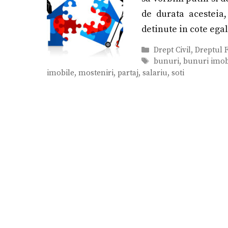
de durata acestei
detinute in cote egal
Categorii
Drept Civil
,
Dreptul F
Etichete
bunuri
,
bunuri imob
imobile
,
mosteniri
,
partaj
,
salariu
,
soti