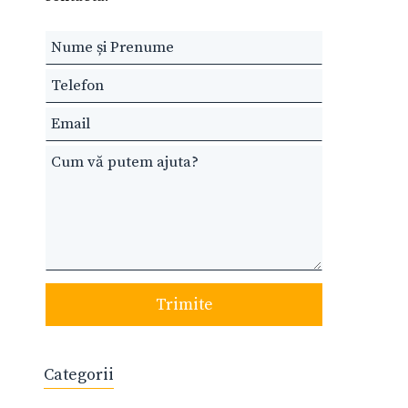
Leave
this
field
blank
Trimite
Categorii