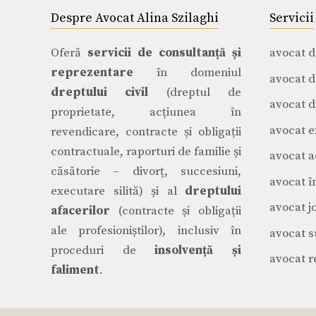
Despre Avocat Alina Szilaghi
Servicii
Oferă
servicii de consultanță și
avocat d
reprezentare
în domeniul
avocat d
dreptului civil
(dreptul de
avocat di
proprietate, acțiunea în
avocat e
revendicare, contracte și obligații
contractuale, raporturi de familie și
avocat a
căsătorie – divorț, succesiuni,
avocat î
executare silită) și al
dreptului
avocat j
afacerilor
(contracte și obligații
ale profesioniștilor), inclusiv în
avocat s
proceduri de
insolvență și
avocat r
faliment
.