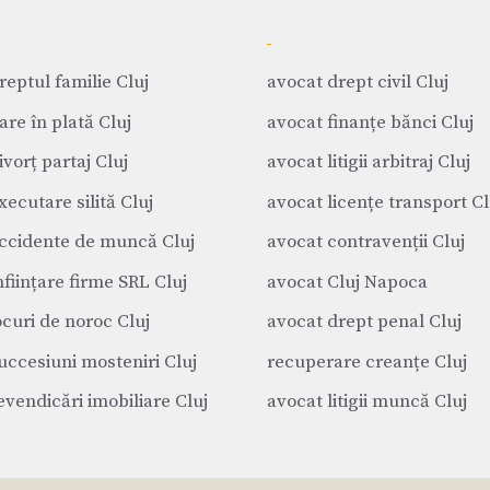
reptul familie Cluj
avocat drept civil Cluj
are în plată Cluj
avocat finanțe bănci Cluj
vorț partaj Cluj
avocat litigii arbitraj Cluj
xecutare silită Cluj
avocat licențe transport Cl
ccidente de muncă Cluj
avocat contravenții Cluj
nființare firme SRL Cluj
avocat Cluj Napoca
ocuri de noroc Cluj
avocat drept penal Cluj
uccesiuni mosteniri Cluj
recuperare creanțe Cluj
evendicări imobiliare Cluj
avocat litigii muncă Cluj