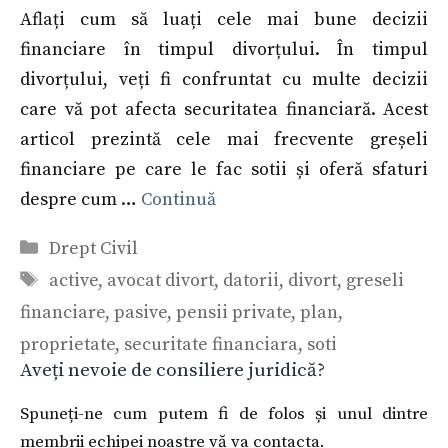
Aflați cum să luați cele mai bune decizii
financiare în timpul divorțului. În timpul
divorțului, veți fi confruntat cu multe decizii
care vă pot afecta securitatea financiară. Acest
articol prezintă cele mai frecvente greșeli
financiare pe care le fac sotii și oferă sfaturi
despre cum …
Continuă
Categorii
Drept Civil
Etichete
active
,
avocat divort
,
datorii
,
divort
,
greseli
financiare
,
pasive
,
pensii private
,
plan
,
proprietate
,
securitate financiara
,
soti
Aveți nevoie de consiliere juridică?
Spuneți-ne cum putem fi de folos și unul dintre
membrii echipei noastre vă va contacta.