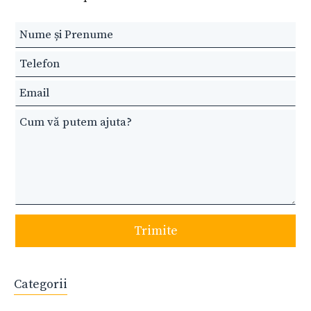
Leave
this
field
blank
Trimite
Categorii