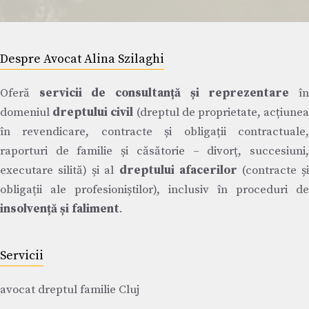
Despre Avocat Alina Szilaghi
Oferă
servicii de consultanță și reprezentare
î
domeniul
dreptului civil
(dreptul de proprietate, acțiune
în revendicare, contracte și obligații contractuale,
raporturi de familie și căsătorie – divorț, succesiuni,
executare silită) și al
dreptului afacerilor
(contracte ș
obligații ale profesioniștilor), inclusiv în proceduri de
insolvență și faliment
.
Servicii
avocat dreptul familie Cluj