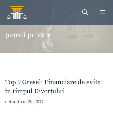
Sari
la
Me
conținut
pensii private
Top 9 Greseli Financiare de evitat
în timpul Divorțului
octombrie 20, 2017