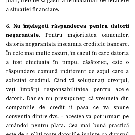
plati, trebuie sa gasiti alte modalitati de refacere
a situatiei financiare.
6. Nu înțelegeti răspunderea pentru datorii
negarantate
. Pentru majoritatea oamenilor,
datoria negarantata inseamna creditele bancare.
În cele mai multe cazuri, în cazul în care datoria
a fost efectuata în timpul căsătoriei, este o
răspundere comună indiferent de soțul care a
solicitat creditul. Când vă soluționați divorțul,
veți împărți responsabilitatea pentru acele
datorii. Dar sa nu presupuneți că vreuneia din
companiile de credit ii pasa ce va spune
conventia dintre dvs. – acestea va pot urmari pe
amândoi pentru plata. Cea mai bună practică
este de a plăti toate datoriile înainte ca divorțul