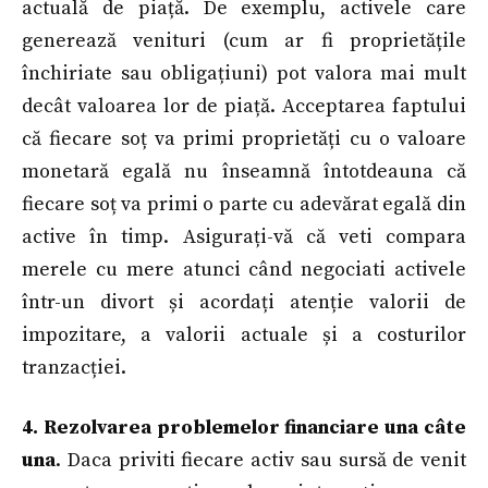
actuală de piață. De exemplu, activele care
generează venituri (cum ar fi proprietățile
închiriate sau obligațiuni) pot valora mai mult
decât valoarea lor de piață. Acceptarea faptului
că fiecare soț va primi proprietăți cu o valoare
monetară egală nu înseamnă întotdeauna că
fiecare soț va primi o parte cu adevărat egală din
active în timp. Asigurați-vă că veti compara
merele cu mere atunci când negociati activele
într-un divort și acordați atenție valorii de
impozitare, a valorii actuale și a costurilor
tranzacției.
4. Rezolvarea problemelor financiare una câte
una
. Daca priviti fiecare activ sau sursă de venit