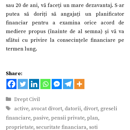
sau 20 de ani, vă faceți un mare dezavantaj. S-ar
putea să doriți să angajați un planificator
financiar pentru a examina orice acord de
mediere propus (înainte de al semna) și vă va
sfătui cu privire la consecințele financiare pe
termen lung.
Share:
Categorii
Drept Civil
Etichete
active
,
avocat divort
,
datorii
,
divort
,
greseli
financiare
,
pasive
,
pensii private
,
plan
,
proprietate
,
securitate financiara
,
soti