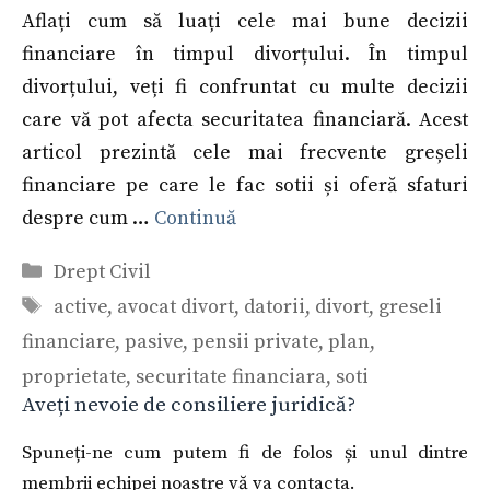
Aflați cum să luați cele mai bune decizii
financiare în timpul divorțului. În timpul
divorțului, veți fi confruntat cu multe decizii
care vă pot afecta securitatea financiară. Acest
articol prezintă cele mai frecvente greșeli
financiare pe care le fac sotii și oferă sfaturi
despre cum …
Continuă
Categorii
Drept Civil
Etichete
active
,
avocat divort
,
datorii
,
divort
,
greseli
financiare
,
pasive
,
pensii private
,
plan
,
proprietate
,
securitate financiara
,
soti
Aveți nevoie de consiliere juridică?
Spuneți-ne cum putem fi de folos și unul dintre
membrii echipei noastre vă va contacta.