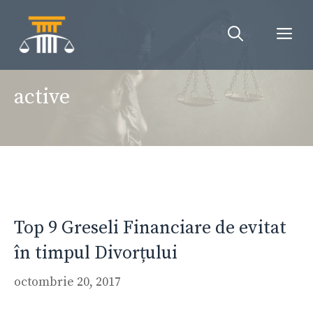
Sari
la
Me
conținut
active
Top 9 Greseli Financiare de evitat
în timpul Divorțului
octombrie 20, 2017