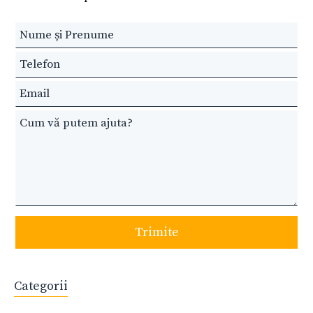
Leave
this
field
blank
Trimite
Categorii