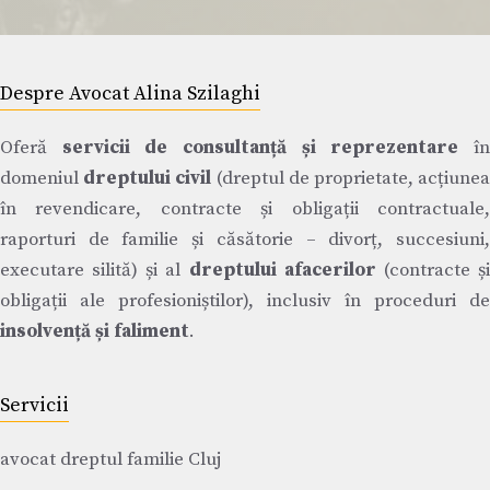
Despre Avocat Alina Szilaghi
Oferă
servicii de consultanță și reprezentare
î
domeniul
dreptului civil
(dreptul de proprietate, acțiune
în revendicare, contracte și obligații contractuale,
raporturi de familie și căsătorie – divorț, succesiuni,
executare silită) și al
dreptului afacerilor
(contracte ș
obligații ale profesioniștilor), inclusiv în proceduri de
insolvență și faliment
.
Servicii
avocat dreptul familie Cluj