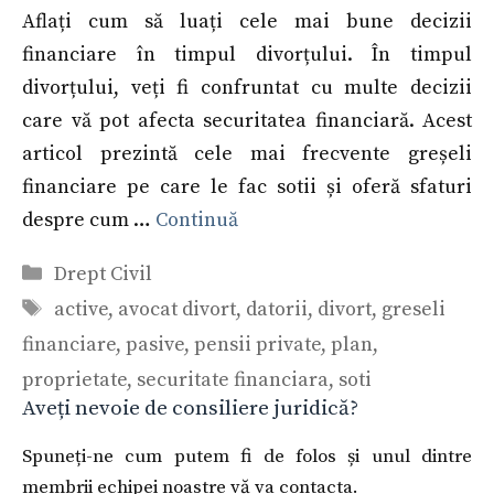
Aflați cum să luați cele mai bune decizii
financiare în timpul divorțului. În timpul
divorțului, veți fi confruntat cu multe decizii
care vă pot afecta securitatea financiară. Acest
articol prezintă cele mai frecvente greșeli
financiare pe care le fac sotii și oferă sfaturi
despre cum …
Continuă
Categorii
Drept Civil
Etichete
active
,
avocat divort
,
datorii
,
divort
,
greseli
financiare
,
pasive
,
pensii private
,
plan
,
proprietate
,
securitate financiara
,
soti
Aveți nevoie de consiliere juridică?
Spuneți-ne cum putem fi de folos și unul dintre
membrii echipei noastre vă va contacta.