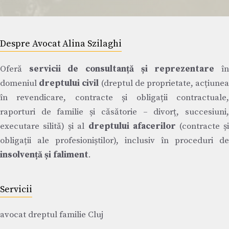
Despre Avocat Alina Szilaghi
Oferă
servicii de consultanță și reprezentare
î
domeniul
dreptului civil
(dreptul de proprietate, acțiune
în revendicare, contracte și obligații contractuale,
raporturi de familie și căsătorie – divorț, succesiuni,
executare silită) și al
dreptului afacerilor
(contracte ș
obligații ale profesioniștilor), inclusiv în proceduri de
insolvență și faliment
.
Servicii
avocat dreptul familie Cluj