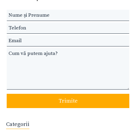
Leave
this
field
blank
Trimite
Categorii