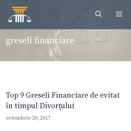
Sari
la
Me
conținut
greseli financiare
Top 9 Greseli Financiare de evitat
în timpul Divorțului
octombrie 20, 2017