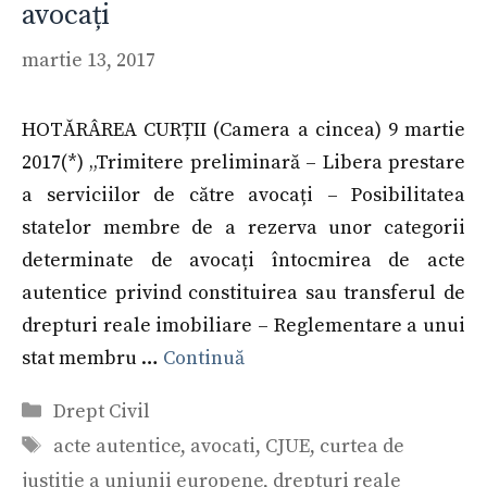
avocați
martie 13, 2017
HOTĂRÂREA CURȚII (Camera a cincea) 9 martie
2017(*) „Trimitere preliminară – Libera prestare
a serviciilor de către avocați – Posibilitatea
statelor membre de a rezerva unor categorii
determinate de avocați întocmirea de acte
autentice privind constituirea sau transferul de
drepturi reale imobiliare – Reglementare a unui
stat membru …
Continuă
Categorii
Drept Civil
Etichete
acte autentice
,
avocati
,
CJUE
,
curtea de
justitie a uniunii europene
,
drepturi reale