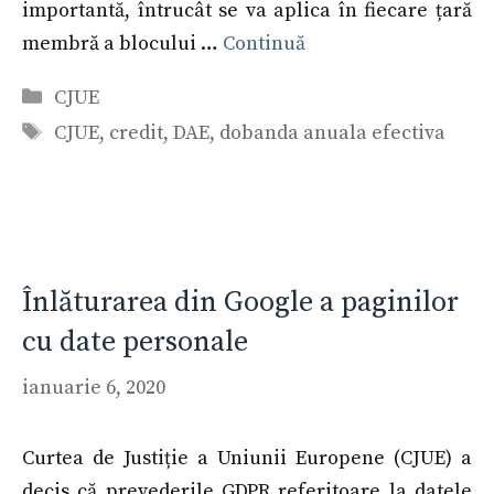
importantă, întrucât se va aplica în fiecare țară
membră a blocului …
Continuă
Categorii
CJUE
Etichete
CJUE
,
credit
,
DAE
,
dobanda anuala efectiva
Înlăturarea din Google a paginilor
cu date personale
ianuarie 6, 2020
Curtea de Justiție a Uniunii Europene (CJUE) a
decis că prevederile GDPR referitoare la datele