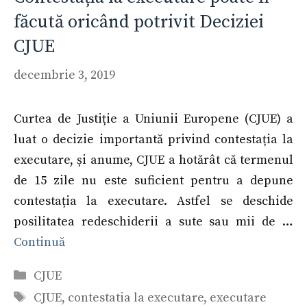
făcută oricând potrivit Deciziei
CJUE
decembrie 3, 2019
Curtea de Justiție a Uniunii Europene (CJUE) a
luat o decizie importantă privind contestația la
executare, și anume, CJUE a hotărât că termenul
de 15 zile nu este suficient pentru a depune
contestația la executare. Astfel se deschide
posilitatea redeschiderii a sute sau mii de …
Continuă
Categorii
CJUE
Etichete
CJUE
,
contestatia la executare
,
executare