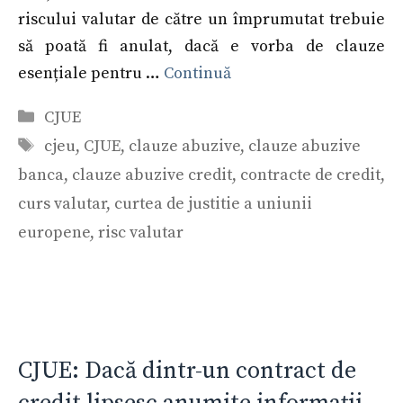
riscului valutar de către un împrumutat trebuie
să poată fi anulat, dacă e vorba de clauze
esențiale pentru …
Continuă
Categorii
CJUE
Etichete
cjeu
,
CJUE
,
clauze abuzive
,
clauze abuzive
banca
,
clauze abuzive credit
,
contracte de credit
,
curs valutar
,
curtea de justitie a uniunii
europene
,
risc valutar
CJUE: Dacă dintr-un contract de