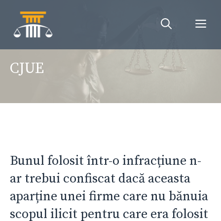
Sari
la
Me
conținut
CJUE
Bunul folosit într-o infracțiune n-
ar trebui confiscat dacă aceasta
aparține unei firme care nu bănuia
scopul ilicit pentru care era folosit