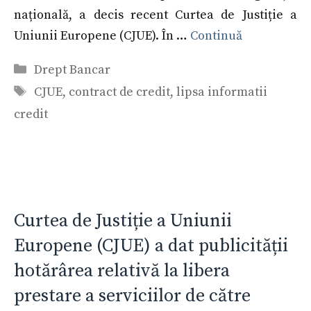
națională, a decis recent Curtea de Justiție a
Uniunii Europene (CJUE). În …
Continuă
Categorii
Drept Bancar
Etichete
CJUE
,
contract de credit
,
lipsa informatii
credit
Curtea de Justiție a Uniunii
Europene (CJUE) a dat publicității
hotărârea relativă la libera
prestare a serviciilor de către