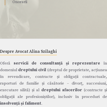
Onorarii
Despre Avocat Alina Szilaghi
Oferă
servicii de consultanță și reprezentare
î
domeniul
dreptului civil
(dreptul de proprietate, acțiune
în revendicare, contracte și obligații contractuale,
raporturi de familie și căsătorie – divorț, succesiuni,
executare silită) și al
dreptului afacerilor
(contracte ș
obligații ale profesioniștilor), inclusiv în proceduri de
insolvență și faliment
.