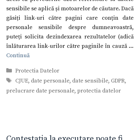
sensibile se aplică și motoarelor de căutare. Dacă
găsiți link-uri către pagini care conțin date
personale sensibile despre dumneavoastră,
puteți solicita dezindexarea rezultatelor (adică
înlăturarea link-urilor către paginile în cauză …
Continuă
Categorii
Protectia Datelor
Etichete
CJUE
,
date personale
,
date sensibile
,
GDPR
,
prelucrare date personale
,
protectia datelor
Contestația la executare poate fi