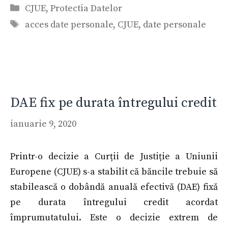
Categorii
CJUE
,
Protectia Datelor
Etichete
acces date personale
,
CJUE
,
date personale
DAE fix pe durata întregului credit
ianuarie 9, 2020
Printr-o decizie a Curții de Justiție a Uniunii
Europene (CJUE) s-a stabilit că băncile trebuie să
stabilească o dobândă anuală efectivă (DAE) fixă
pe durata întregului credit acordat
împrumutatului. Este o decizie extrem de