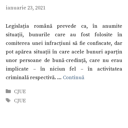
ianuarie 23, 2021
Legislația română prevede ca, în anumite
situații, bunurile care au fost folosite în
comiterea unei infracțiuni să fie confiscate, dar
pot apărea situații în care acele bunuri aparțin
unor persoane de bună-credință, care nu erau
implicate – în niciun fel – în activitatea
criminală respectivă. …
Continuă
Categorii
CJUE
Etichete
CJUE