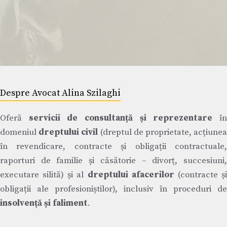
Despre Avocat Alina Szilaghi
Oferă
servicii de consultanță și reprezentare
î
domeniul
dreptului civil
(dreptul de proprietate, acțiune
în revendicare, contracte și obligații contractuale,
raporturi de familie și căsătorie – divorț, succesiuni,
executare silită) și al
dreptului afacerilor
(contracte ș
obligații ale profesioniștilor), inclusiv în proceduri de
insolvență și faliment
.