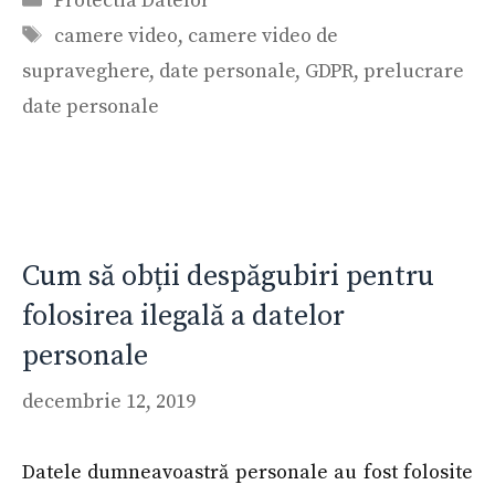
Protectia Datelor
Etichete
camere video
,
camere video de
supraveghere
,
date personale
,
GDPR
,
prelucrare
date personale
Cum să obții despăgubiri pentru
folosirea ilegală a datelor
personale
decembrie 12, 2019
Datele dumneavoastră personale au fost folosite