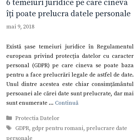
6 temeiuri juridice pe care cineva
îți poate prelucra datele personale
mai 9, 2018
Există șase temeiuri juridice în Regulamentul
european privind protecția datelor cu caracter
personal (GDPR) pe care cineva se poate baza
pentru a face prelucrări legale de astfel de date.
Unul dintre acestea este chiar consimțământul
persoanei ale cărei date sunt prelucrate, dar mai
sunt enumerate …
Continuă
Categorii
Protectia Datelor
Etichete
GDPR
,
gdpr pentru romani
,
prelucrare date
personale