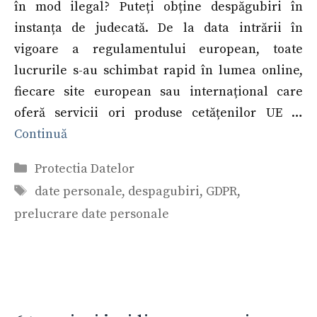
în mod ilegal? Puteți obține despăgubiri în
instanța de judecată. De la data intrării în
vigoare a regulamentului european, toate
lucrurile s-au schimbat rapid în lumea online,
fiecare site european sau internațional care
oferă servicii ori produse cetățenilor UE …
Continuă
Categorii
Protectia Datelor
Etichete
date personale
,
despagubiri
,
GDPR
,
prelucrare date personale