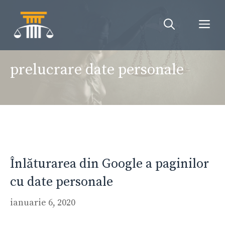
Sari
la
Me
conținut
prelucrare date personale
Înlăturarea din Google a paginilor
cu date personale
ianuarie 6, 2020