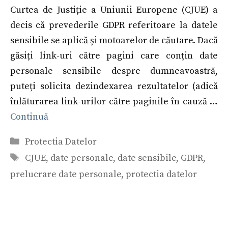
Curtea de Justiție a Uniunii Europene (CJUE) a
decis că prevederile GDPR referitoare la datele
sensibile se aplică și motoarelor de căutare. Dacă
găsiți link-uri către pagini care conțin date
personale sensibile despre dumneavoastră,
puteți solicita dezindexarea rezultatelor (adică
înlăturarea link-urilor către paginile în cauză …
Continuă
Categorii
Protectia Datelor
Etichete
CJUE
,
date personale
,
date sensibile
,
GDPR
,
prelucrare date personale
,
protectia datelor