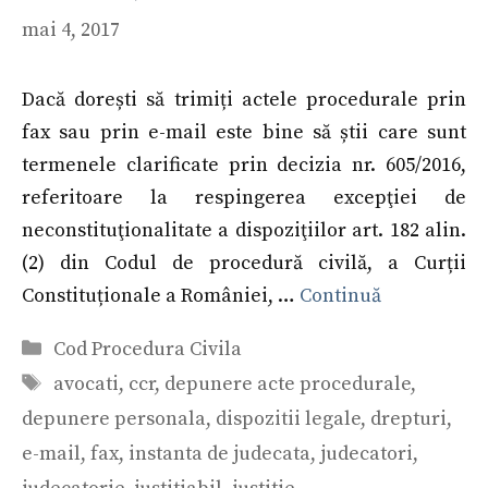
mai 4, 2017
Dacă dorești să trimiți actele procedurale prin
fax sau prin e-mail este bine să știi care sunt
termenele clarificate prin decizia nr. 605/2016,
referitoare la respingerea excepţiei de
neconstituţionalitate a dispoziţiilor art. 182 alin.
(2) din Codul de procedură civilă, a Curții
Constituționale a României, …
Continuă
Categorii
Cod Procedura Civila
Etichete
avocati
,
ccr
,
depunere acte procedurale
,
depunere personala
,
dispozitii legale
,
drepturi
,
e-mail
,
fax
,
instanta de judecata
,
judecatori
,