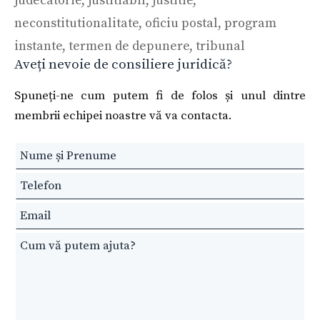
judecatorie
,
justitiabil
,
justitie
,
neconstitutionalitate
,
oficiu postal
,
program
instante
,
termen de depunere
,
tribunal
Aveți nevoie de consiliere juridică?
Spuneți-ne cum putem fi de folos și unul dintre
membrii echipei noastre vă va contacta.
Leave
this
field
blank