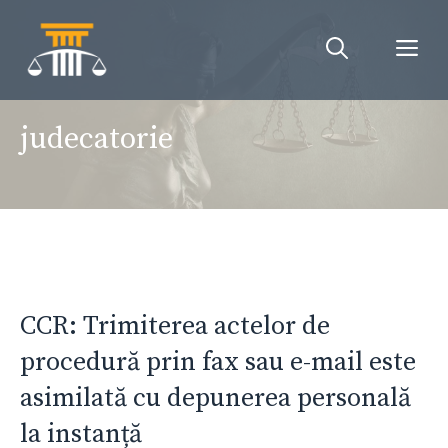
Sari
la
Me
conținut
judecatorie
CCR: Trimiterea actelor de
procedură prin fax sau e-mail este
asimilată cu depunerea personală
la instanță