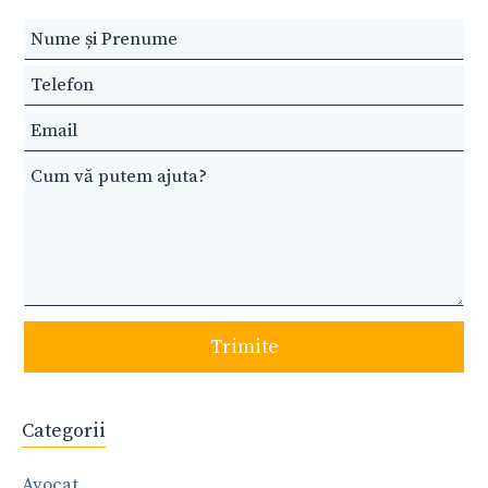
Leave
this
field
blank
Trimite
Categorii
Avocat