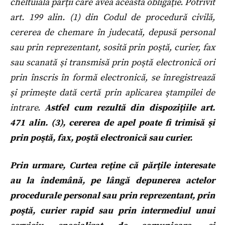
cheltuiala părţii care avea această obligaţie. Potrivit
art. 199 alin. (1) din Codul de procedură civilă,
cererea de chemare în judecată, depusă personal
sau prin reprezentant, sosită prin poştă, curier, fax
sau scanată şi transmisă prin poştă electronică ori
prin înscris în formă electronică, se înregistrează
şi primeşte dată certă prin aplicarea ştampilei de
intrare.
Astfel cum rezultă din dispoziţiile art.
471 alin. (3), cererea de apel poate fi trimisă şi
prin poştă, fax, poştă electronică sau curier.
Prin urmare, Curtea reţine că părţile interesate
au la îndemână, pe lângă depunerea actelor
procedurale personal sau prin reprezentant, prin
poştă, curier rapid sau prin intermediul unui