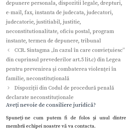
depunere personala
,
dispozitii legale
,
drepturi
,
e-mail
,
fax
,
instanta de judecata
,
judecatori
,
judecatorie
,
justitiabil
,
justitie
,
neconstitutionalitate
,
oficiu postal
,
program
instante
,
termen de depunere
,
tribunal
CCR. Sintagma „în cazul în care convieţuiesc”
din cuprinsul prevederilor art.5 lit.c) din Legea
pentru prevenirea şi combaterea violenţei în
familie, neconstituțională
Dispoziții din Codul de procedură penală
declarate neconstituționale
Aveți nevoie de consiliere juridică?
Spuneți-ne cum putem fi de folos și unul dintre
membrii echipei noastre vă va contacta.