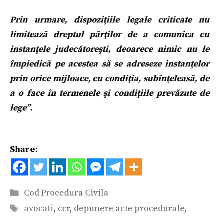
Prin urmare, dispoziţiile legale criticate nu
limitează dreptul părţilor de a comunica cu
instanţele judecătoreşti, deoarece nimic nu le
împiedică pe acestea să se adreseze instanţelor
prin orice mijloace, cu condiţia, subînţeleasă, de
a o face în termenele şi condiţiile prevăzute de
lege”.
Share:
Categorii
Cod Procedura Civila
Etichete
avocati
,
ccr
,
depunere acte procedurale
,