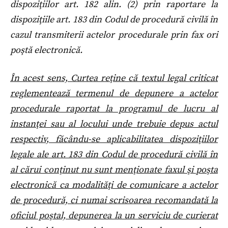
dispoziţiilor art. 182 alin. (2) prin raportare la
dispoziţiile art. 183 din Codul de procedură civilă în
cazul transmiterii actelor procedurale prin fax ori
poştă electronică.
În acest sens, Curtea reţine că textul legal criticat
reglementează termenul de depunere a actelor
procedurale raportat la programul de lucru al
instanţei sau al locului unde trebuie depus actul
respectiv, făcându-se aplicabilitatea dispoziţiilor
legale ale art. 183 din Codul de procedură civilă în
al cărui conţinut nu sunt menţionate faxul şi poşta
electronică ca modalităţi de comunicare a actelor
de procedură, ci numai scrisoarea recomandată la
oficiul poştal, depunerea la un serviciu de curierat