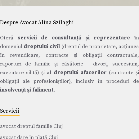
Despre Avocat Alina Szilaghi
Oferă
servicii de consultanță și reprezentare
î
domeniul
dreptului civil
(dreptul de proprietate, acțiune
în revendicare, contracte și obligații contractuale,
raporturi de familie și căsătorie – divorț, succesiuni,
executare silită) și al
dreptului afacerilor
(contracte ș
obligații ale profesioniștilor), inclusiv în proceduri de
insolvență și faliment
.
Servicii
avocat dreptul familie Cluj
avocat dare în plată Cluj