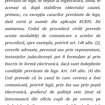
prevăzut de lege, se depun la registratură, unde, în
aceeaşi zi, după stabilirea obiectului cauzei,
primesc, cu excepţia cazurilor prevăzute de lege,
dată certă şi număr din aplicaţia ECRIS. De
asemenea, Codul de procedură civilă prevede
aceste modalităţi de comunicare a actelor de
procedură, spre exemplu, potrivit art. 148 alin. (2),
cererile adresate, personal sau prin reprezentant,
instanţelor judecătoreşti pot fi formulate şi prin
înscris în formă electronică, dacă sunt îndeplinite
condiţiile prevăzute de lege. Art. 149 alin. (4) din
Cod prevede că în cazul în care cererea a fost
comunicată, potrivit legii, prin fax sau prin poştă
electronică, grefierul de şedinţă este ţinut să
întocmească din oficiu copii de pe cerere, pe