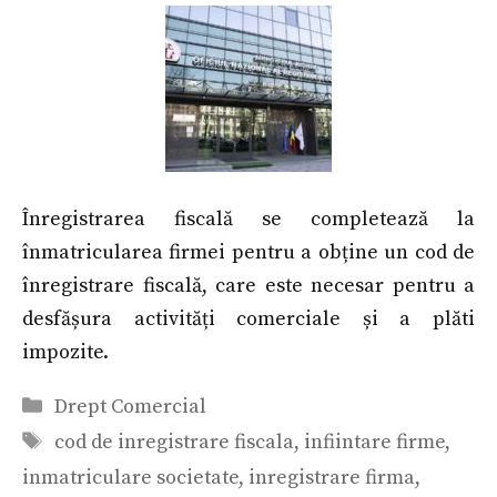
Înregistrarea fiscală se completează la
înmatricularea firmei pentru a obține un cod de
înregistrare fiscală, care este necesar pentru a
desfășura activități comerciale și a plăti
impozite.
Categorii
Drept Comercial
Etichete
cod de inregistrare fiscala
,
infiintare firme
,
inmatriculare societate
,
inregistrare firma
,