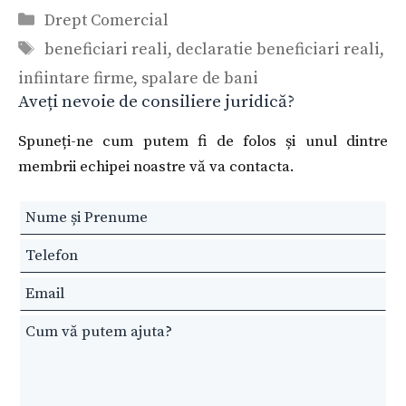
Categorii
Drept Comercial
Etichete
beneficiari reali
,
declaratie beneficiari reali
,
infiintare firme
,
spalare de bani
Aveți nevoie de consiliere juridică?
Spuneți-ne cum putem fi de folos și unul dintre
membrii echipei noastre vă va contacta.
Leave
this
field
blank