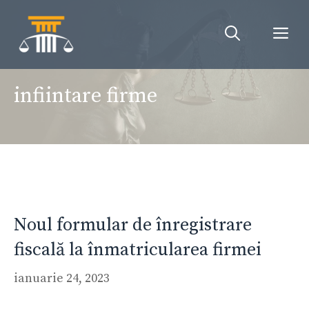
Sari
la
Me
conținut
infiintare firme
Noul formular de înregistrare
fiscală la înmatricularea firmei
ianuarie 24, 2023