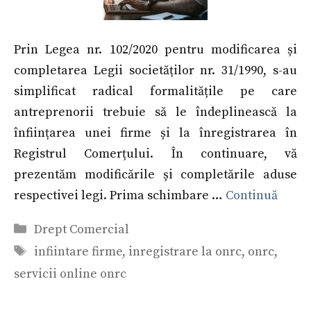
Prin Legea nr. 102/2020 pentru modificarea și
completarea Legii societăților nr. 31/1990, s-au
simplificat radical formalitățile pe care
antreprenorii trebuie să le îndeplinească la
înființarea unei firme și la înregistrarea în
Registrul Comerțului. În continuare, vă
prezentăm modificările și completările aduse
respectivei legi. Prima schimbare …
Continuă
Categorii
Drept Comercial
Etichete
infiintare firme
,
inregistrare la onrc
,
onrc
,
servicii online onrc