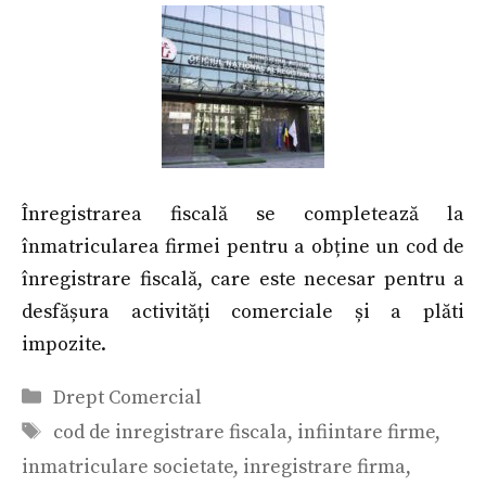
Înregistrarea fiscală se completează la
înmatricularea firmei pentru a obține un cod de
înregistrare fiscală, care este necesar pentru a
desfășura activități comerciale și a plăti
impozite.
Categorii
Drept Comercial
Etichete
cod de inregistrare fiscala
,
infiintare firme
,
inmatriculare societate
,
inregistrare firma
,