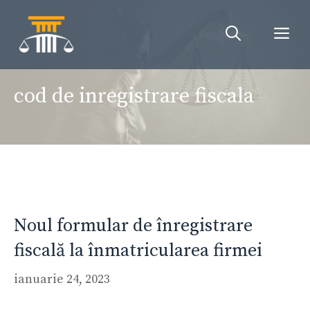
Sari
la
Me
conținut
cod de inregistrare fiscala
Noul formular de înregistrare
fiscală la înmatricularea firmei
ianuarie 24, 2023