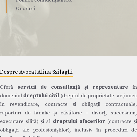
Politica confidențialitate
Onorarii
Despre Avocat Alina Szilaghi
Oferă
servicii de consultanță și reprezentare
î
domeniul
dreptului civil
(dreptul de proprietate, acțiune
în revendicare, contracte și obligații contractuale,
raporturi de familie și căsătorie – divorț, succesiuni,
executare silită) și al
dreptului afacerilor
(contracte ș
obligații ale profesioniștilor), inclusiv în proceduri de