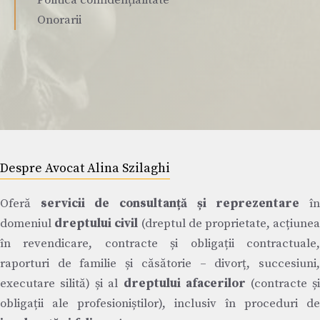
Politica confidențialitate
Onorarii
Despre Avocat Alina Szilaghi
Oferă
servicii de consultanță și reprezentare
î
domeniul
dreptului civil
(dreptul de proprietate, acțiune
în revendicare, contracte și obligații contractuale,
raporturi de familie și căsătorie – divorț, succesiuni,
executare silită) și al
dreptului afacerilor
(contracte ș
obligații ale profesioniștilor), inclusiv în proceduri de