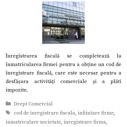
Înregistrarea fiscală se completează la
înmatricularea firmei pentru a obține un cod de
înregistrare fiscală, care este necesar pentru a
desfășura activități comerciale și a plăti
impozite.
Categorii
Drept Comercial
Etichete
cod de inregistrare fiscala
,
infiintare firme
,
inmatriculare societate
,
inregistrare firma
,