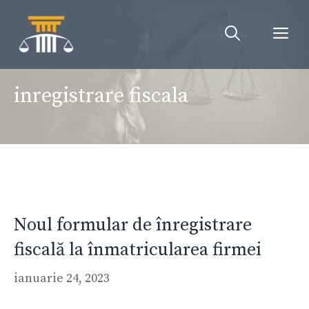
Sari
la
Me
conținut
inregistrare fiscala
Noul formular de înregistrare
fiscală la înmatricularea firmei
ianuarie 24, 2023