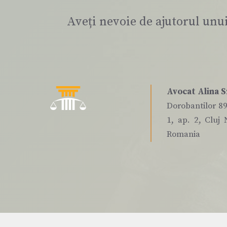
Aveți nevoie de ajutorul unu
Avocat Alina S
Dorobantilor 89,
1, ap. 2, Cluj 
Romania