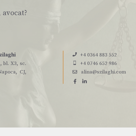
i avocat?
zilaghi
+4 0364 883 552
 bl. X3, sc.
+4 0746 652 986
Napoca, CJ,
alina@szilaghi.com