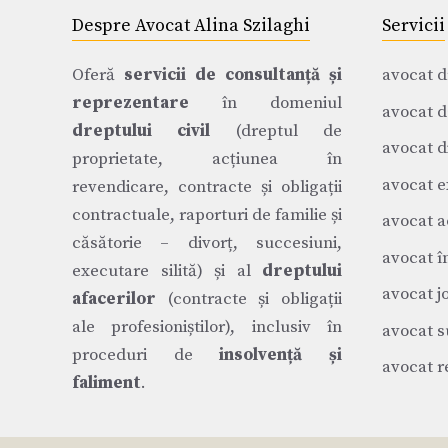
Despre Avocat Alina Szilaghi
Servicii
Oferă
servicii de consultanță și
avocat d
reprezentare
în domeniul
avocat d
dreptului civil
(dreptul de
avocat di
proprietate, acțiunea în
avocat e
revendicare, contracte și obligații
contractuale, raporturi de familie și
avocat a
căsătorie – divorț, succesiuni,
avocat î
executare silită) și al
dreptului
avocat j
afacerilor
(contracte și obligații
ale profesioniștilor), inclusiv în
avocat s
proceduri de
insolvență și
avocat r
faliment
.