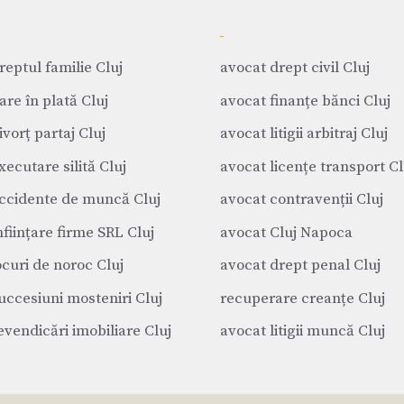
reptul familie Cluj
avocat drept civil Cluj
are în plată Cluj
avocat finanțe bănci Cluj
vorț partaj Cluj
avocat litigii arbitraj Cluj
xecutare silită Cluj
avocat licențe transport Cl
ccidente de muncă Cluj
avocat contravenții Cluj
nființare firme SRL Cluj
avocat Cluj Napoca
ocuri de noroc Cluj
avocat drept penal Cluj
uccesiuni mosteniri Cluj
recuperare creanțe Cluj
evendicări imobiliare Cluj
avocat litigii muncă Cluj