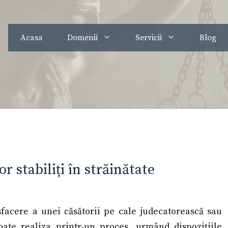
Acasa
Domenii
Servicii
Blog
r stabiliți în străinătate
sfacere a unei căsătorii pe cale judecatorească sau
ate realiza printr-un proces, urmând dispozițiile