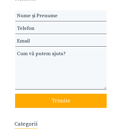
Leave
this
field
blank
Trimite
Categorii