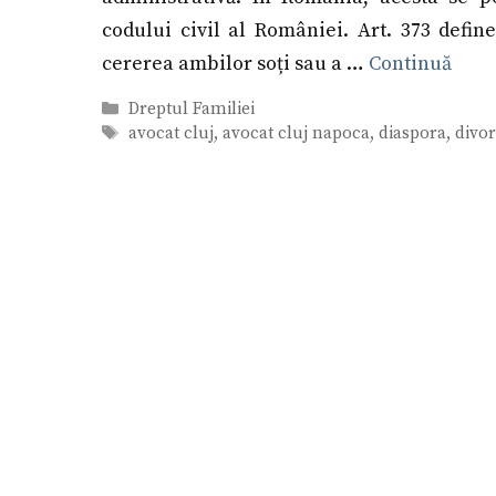
codului civil al României. Art. 373 define
cererea ambilor soți sau a …
Continuă
Categorii
Dreptul Familiei
Etichete
avocat cluj
,
avocat cluj napoca
,
diaspora
,
divor