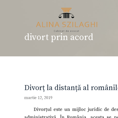
Sari
la
conținut
divort prin acord
Divorț la distanță al românilo
martie 12, 2019
Divorțul este un mijloc juridic de de
administrativă. În România, acesta se po