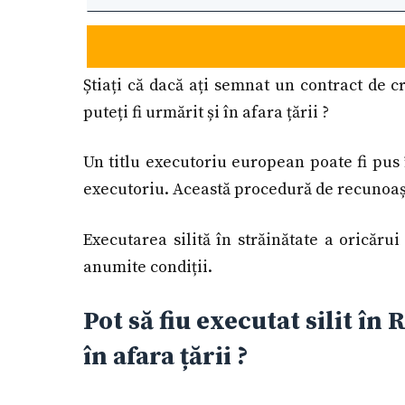
Știați că dacă ați semnat un contract de c
puteți fi urmărit și în afara țării ?
Un titlu executoriu european poate fi pus 
executoriu. Această procedură de recuno
Executarea silită în străinătate a oricăru
anumite condiții.
Pot să fiu executat silit î
în afara țării ?