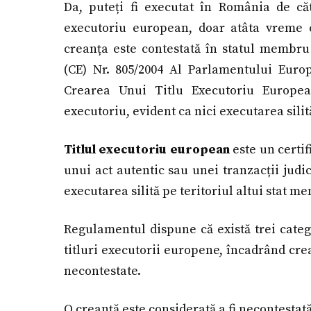
Da, puteți fi executat în România de căt
executoriu european, doar atâta vreme câ
creanța este contestată în statul membru
(CE) Nr. 805/2004 Al Parlamentului Europ
Crearea Unui Titlu Executoriu European
executoriu, evident ca nici executarea silit
Titlul executoriu european
este un certif
unui act autentic sau unei tranzacții judic
executarea silită pe teritoriul altui stat m
Regulamentul dispune că există trei categor
titluri executorii europene, încadrând cre
necontestate.
O creanță este considerată a fi necontestat