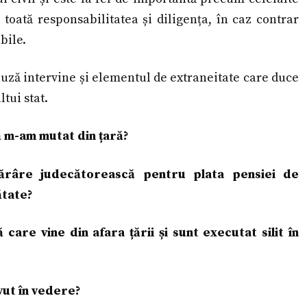
toată responsabilitatea și diligența, în caz contrar
bile.
auză intervine și elementul de extraneitate care duce
ltui stat.
că m-am mutat din țară?
tărâre judecătorească pentru plata pensiei de
ătate?
are vine din afara țării și sunt executat silit în
avut în vedere?