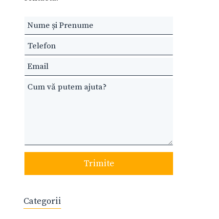
Leave
this
field
blank
Trimite
Categorii