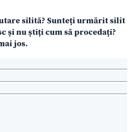
tare silită? Sunteți urmărit silit
 și nu știți cum să procedați?
ai jos.