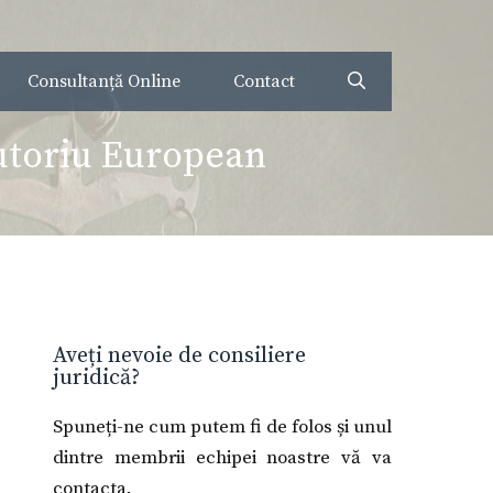
Consultanță Online
Contact
ecutoriu European
Aveți nevoie de consiliere
juridică?
Spuneți-ne cum putem fi de folos și unul
dintre membrii echipei noastre vă va
contacta.