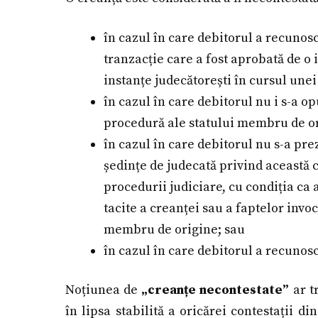
în cazul în care debitorul a recuno
tranzacție care a fost aprobată de o 
instanțe judecătorești în cursul unei
în cazul în care debitorul nu i s-a o
procedură ale statului membru de ori
în cazul în care debitorul nu s-a pre
ședințe de judecată privind această c
procedurii judiciare, cu condiția ca 
tacite a creanței sau a faptelor invoc
membru de origine; sau
în cazul în care debitorul a recunosc
Noțiunea de
„creanțe necontestate”
ar tr
în lipsa stabilită a oricărei contestații d