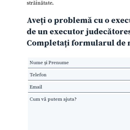
străinătate.
Aveți o problemă cu o execu
de un executor judecătoresc
Completați formularul de m
Leave
this
field
blank