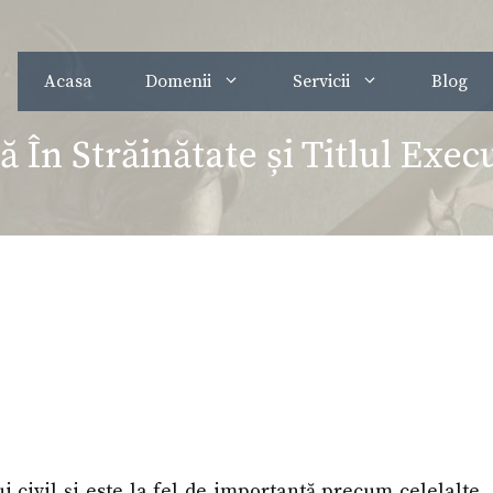
Acasa
Domenii
Servicii
Blog
ă În Străinătate și Titlul Ex
ui civil și este la fel de importantă precum celelalte