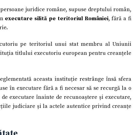
e persoane juridice române, supuse dreptului român,
 în
executare silită pe teritoriul României
, fără a fi
rie.
ecutoriu pe teritoriul unui stat membru al Uniunii
tituția titlului executoriu european pentru creanțele
glementată aceasta instituție restrânge însă sfera
puse în executare fără a fi necesar să se recurgă la o
de executare înainte de recunoaștere și executare,
țiile judiciare și la actele autentice privind creanțe
ătate