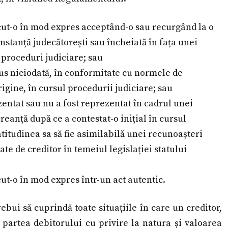
scut-o în mod expres acceptând-o sau recurgând la o
instanță judecătorești sau încheiată în fața unei
 proceduri judiciare; sau
pus niciodată, în conformitate cu normele de
gine, în cursul procedurii judiciare; sau
zentat sau nu a fost reprezentat în cadrul unei
reanță după ce a contestat-o inițial în cursul
atitudinea sa să fie asimilabilă unei recunoașteri
ate de creditor în temeiul legislației statului
ut-o în mod expres într-un act autentic.
ebui să cuprindă toate situațiile în care un creditor,
in partea debitorului cu privire la natura și valoarea