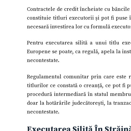
Contractele de credit încheiate cu băncil
constituie titluri executorii și pot fi puse
necesară investirea lor cu formulă executo
Pentru executarea silită a unui titlu ex
Europene se poate, ca regulă, apela la ins
necontestate.
Regulamentul comunitar prin care este re
titlurilor ce constată o creanță, ce pot fi 
procedură intermediară în statul membru 
doar la hotărârile judecătorești, la tranzac
necontestate.
Executarea Silită În Străin