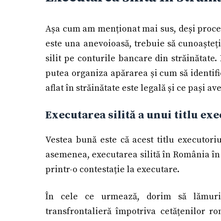
Așa cum am menționat mai sus, deși procedu
este una anevoioasă, trebuie să cunoașteți e
silit pe conturile bancare din străinătate.
putea organiza apărarea și cum să identifi
aflat în străinătate este legală și ce pași a
Executarea silită a unui titlu e
Vestea bună este că acest titlu executori
asemenea, executarea silită în România în 
printr-o contestație la executare.
În cele ce urmează, dorim să lămuri
transfrontalieră împotriva cetățenilor r