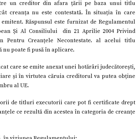
re un creditor din afara țării pe baza unui titlu
t creanța nu este contestată. În situația în care
 emitent. Răspunsul este furnizat de Regulamentul
ean Și Al Consiliului din 21 Aprilie 2004 Privind
 Pentru Creanțele Necontestate. al acelui titlu
ă nu poate fi pusă în aplicare.
icat care se emite anexat unei hotărâri judecătorești,
iare și în virtutea căruia creditorul va putea obține
embru al UE.
ii de titluri executorii care pot fi certificate drept
anțele ce rezultă din acestea în categoria de creanțe
ă, în viziunea Regulamentului: