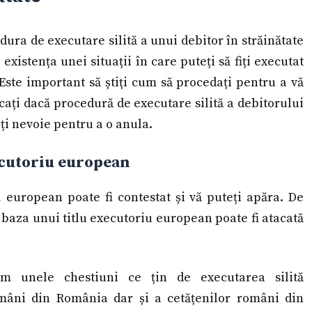
ra de executare silită a unui debitor în străinătate
xistența unei situații în care puteți să fiți executat
 Este important să știți cum să procedați pentru a vă
cați dacă procedură de executare silită a debitorului
veți nevoie pentru a o anula.
xecutoriu european
u european poate fi contestat și vă puteți apăra. De
baza unui titlu executoriu european poate fi atacată
m unele chestiuni ce țin de executarea silită
omâni din România dar și a cetățenilor români din