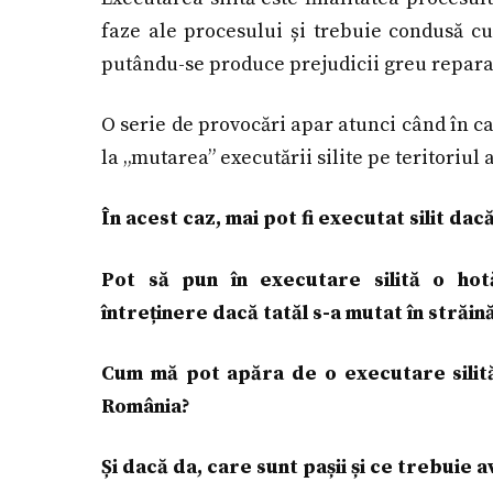
faze ale procesului și trebuie condusă cu 
putându-se produce prejudicii greu repara
O serie de provocări apar atunci când în c
la „mutarea” executării silite pe teritoriul a
În acest caz, mai pot fi executat silit da
Pot să pun în executare silită o ho
întreținere dacă tatăl s-a mutat în străin
Cum mă pot apăra de o executare silită c
România?
Și dacă da, care sunt pașii și ce trebuie 