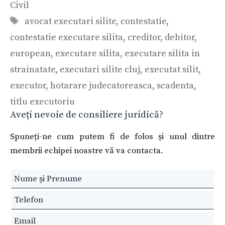
Civil
Etichete
avocat executari silite
,
contestatie
,
contestatie executare silita
,
creditor
,
debitor
,
european
,
executare silita
,
executare silita in
strainatate
,
executari silite cluj
,
executat silit
,
executor
,
hotarare judecatoreasca
,
scadenta
,
titlu executoriu
Aveți nevoie de consiliere juridică?
Spuneți-ne cum putem fi de folos și unul dintre
membrii echipei noastre vă va contacta.
Leave
this
field
blank