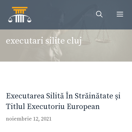
Sari
la
Me
conținut
executari silite cluj
Executarea Silită În Străinătate și
Titlul Executoriu European
noiembrie 12, 2021