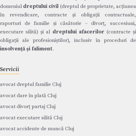
domeniul
dreptului civil
(dreptul de proprietate, acțiune
în revendicare, contracte și obligații contractuale,
raporturi de familie și căsătorie – divorț, succesiuni,
executare silită) și al
dreptului afacerilor
(contracte ș
obligații ale profesioniștilor), inclusiv în proceduri de
insolvență și faliment
.
Servicii
avocat dreptul familie Cluj
avocat dare în plată Cluj
avocat divorț partaj Cluj
avocat executare silită Cluj
avocat accidente de muncă Cluj