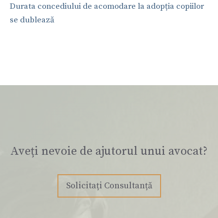
Durata concediului de acomodare la adopția copiilor
se dublează
Aveți nevoie de ajutorul unui avocat?
Solicitați Consultanță