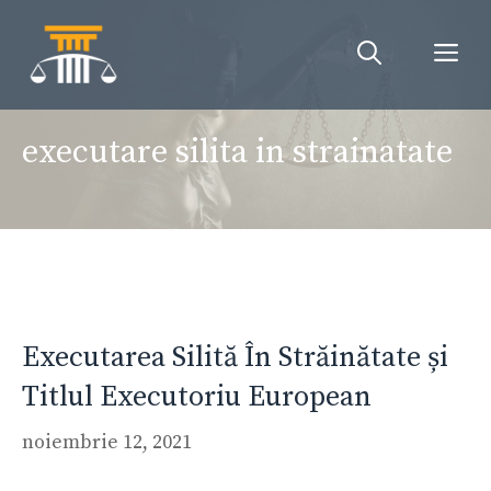
Sari
la
Me
conținut
executare silita in strainatate
Executarea Silită În Străinătate și
Titlul Executoriu European
noiembrie 12, 2021