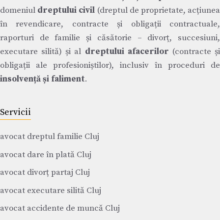
domeniul
dreptului civil
(dreptul de proprietate, acțiune
în revendicare, contracte și obligații contractuale,
raporturi de familie și căsătorie – divorț, succesiuni,
executare silită) și al
dreptului afacerilor
(contracte ș
obligații ale profesioniștilor), inclusiv în proceduri de
insolvență și faliment
.
Servicii
avocat dreptul familie Cluj
avocat dare în plată Cluj
avocat divorț partaj Cluj
avocat executare silită Cluj
avocat accidente de muncă Cluj