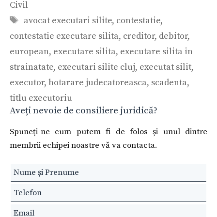
Civil
Etichete
avocat executari silite
,
contestatie
,
contestatie executare silita
,
creditor
,
debitor
,
european
,
executare silita
,
executare silita in
strainatate
,
executari silite cluj
,
executat silit
,
executor
,
hotarare judecatoreasca
,
scadenta
,
titlu executoriu
Aveți nevoie de consiliere juridică?
Spuneți-ne cum putem fi de folos și unul dintre
membrii echipei noastre vă va contacta.
Leave
this
field
blank