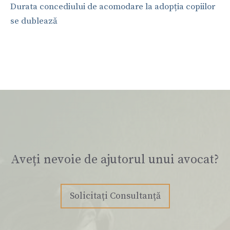
Durata concediului de acomodare la adopția copiilor
se dublează
Aveți nevoie de ajutorul unui avocat?
Solicitați Consultanță