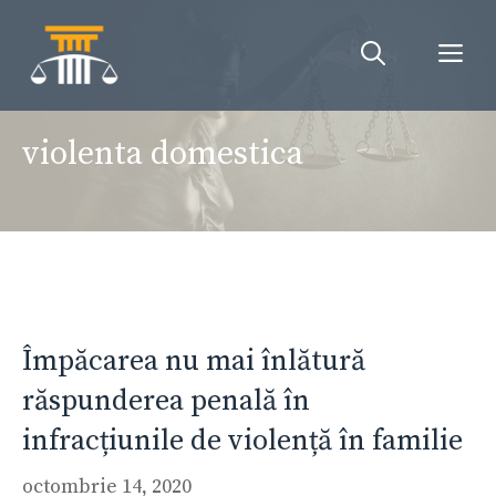
Sari
la
Me
conținut
violenta domestica
Împăcarea nu mai înlătură
răspunderea penală în
infracțiunile de violență în familie
octombrie 14, 2020