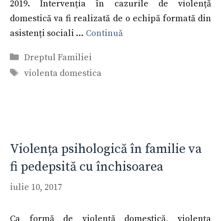
2019. Intervenția în cazurile de violență
domestică va fi realizată de o echipă formată din
asistenți sociali …
Continuă
Categorii
Dreptul Familiei
Etichete
violenta domestica
Violența psihologică în familie va
fi pedepsită cu închisoarea
iulie 10, 2017
Ca formă de violență domestică, violența