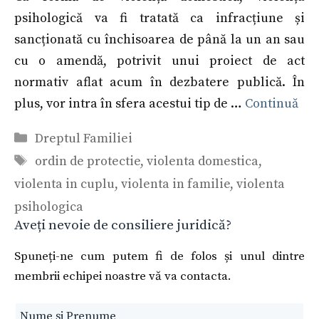
psihologică va fi tratată ca infracțiune și
sancționată cu închisoarea de până la un an sau
cu o amendă, potrivit unui proiect de act
normativ aflat acum în dezbatere publică. În
plus, vor intra în sfera acestui tip de …
Continuă
Categorii
Dreptul Familiei
Etichete
ordin de protectie
,
violenta domestica
,
violenta in cuplu
,
violenta in familie
,
violenta
psihologica
Aveți nevoie de consiliere juridică?
Spuneți-ne cum putem fi de folos și unul dintre
membrii echipei noastre vă va contacta.
Leave