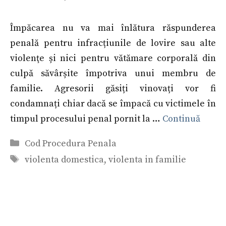
Împăcarea nu va mai înlătura răspunderea
penală pentru infracțiunile de lovire sau alte
violenţe și nici pentru vătămare corporală din
culpă săvârșite împotriva unui membru de
familie. Agresorii găsiți vinovați vor fi
condamnați chiar dacă se împacă cu victimele în
timpul procesului penal pornit la …
Continuă
Categorii
Cod Procedura Penala
Etichete
violenta domestica
,
violenta in familie