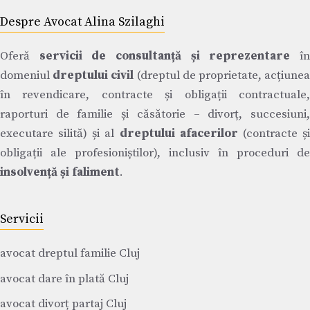
Despre Avocat Alina Szilaghi
Oferă
servicii de consultanță și reprezentare
î
domeniul
dreptului civil
(dreptul de proprietate, acțiune
în revendicare, contracte și obligații contractuale,
raporturi de familie și căsătorie – divorț, succesiuni,
executare silită) și al
dreptului afacerilor
(contracte ș
obligații ale profesioniștilor), inclusiv în proceduri de
insolvență și faliment
.
Servicii
avocat dreptul familie Cluj
avocat dare în plată Cluj
avocat divorț partaj Cluj