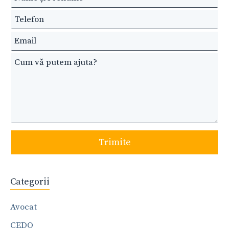
this
field
blank
Trimite
Categorii
Avocat
CEDO