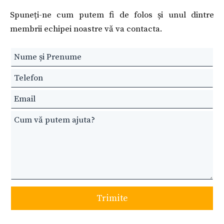
Spuneți-ne cum putem fi de folos și unul dintre
membrii echipei noastre vă va contacta.
Leave
this
field
blank
Trimite