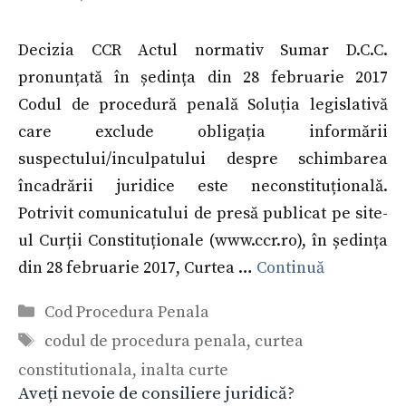
Decizia CCR Actul normativ Sumar D.C.C.
pronunțată în ședința din 28 februarie 2017
Codul de procedură penală Soluția legislativă
care exclude obligația informării
suspectului/inculpatului despre schimbarea
încadrării juridice este neconstituțională.
Potrivit comunicatului de presă publicat pe site-
ul Curții Constituționale (www.ccr.ro), în ședința
din 28 februarie 2017, Curtea …
Continuă
Categorii
Cod Procedura Penala
Etichete
codul de procedura penala
,
curtea
constitutionala
,
inalta curte
Aveți nevoie de consiliere juridică?