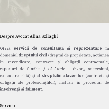
Despre Avocat Alina Szilaghi
Oferă
servicii de consultanță și reprezentare
î
domeniul
dreptului civil
(dreptul de proprietate, acțiune
în revendicare, contracte și obligații contractuale,
raporturi de familie și căsătorie – divorț, succesiuni,
executare silită) și al
dreptului afacerilor
(contracte ș
obligații ale profesioniștilor), inclusiv în proceduri de
insolvență și faliment
.
Servicii