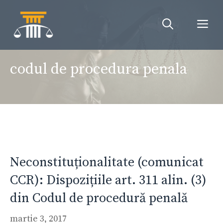
Sari
la
Me
conținut
codul de procedura penala
Neconstituționalitate (comunicat
CCR): Dispozițiile art. 311 alin. (3)
din Codul de procedură penală
martie 3, 2017