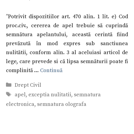
”Potrivit dispozitiilor art. 470 alin. 1 lit. e) Cod
proc.civ., cererea de apel trebuie să cuprindă
semnătura apelantului, această cerintă fiind
prevăzută în mod expres sub sanctiunea
nulitătii, conform alin. 3 al aceluiasi articol de
lege, care prevede si că lipsa semnăturii poate fi
complinită …
Continuă
Categorii
Drept Civil
Etichete
apel
,
exceptia nulitatii
,
semnatura
electronica
,
semnatura olografa