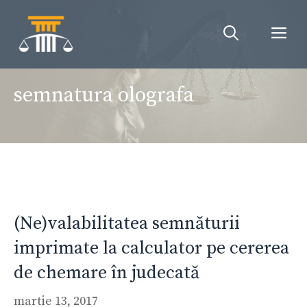
Sari
la
Me
conținut
semnatura olografa
(Ne)valabilitatea semnăturii
imprimate la calculator pe cererea
de chemare în judecată
martie 13, 2017