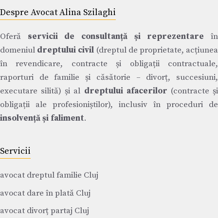
Despre Avocat Alina Szilaghi
Oferă
servicii de consultanță și reprezentare
î
domeniul
dreptului civil
(dreptul de proprietate, acțiune
în revendicare, contracte și obligații contractuale,
raporturi de familie și căsătorie – divorț, succesiuni,
executare silită) și al
dreptului afacerilor
(contracte ș
obligații ale profesioniștilor), inclusiv în proceduri de
insolvență și faliment
.
Servicii
avocat dreptul familie Cluj
avocat dare în plată Cluj
avocat divorț partaj Cluj