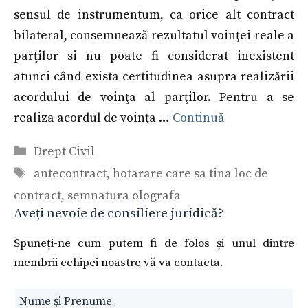
sensul de instrumentum, ca orice alt contract
bilateral, consemnează rezultatul voinţei reale a
parţilor si nu poate fi considerat inexistent
atunci când exista certitudinea asupra realizării
acordului de voinţa al parţilor. Pentru a se
realiza acordul de voinţa …
Continuă
Categorii
Drept Civil
Etichete
antecontract
,
hotarare care sa tina loc de
contract
,
semnatura olografa
Aveți nevoie de consiliere juridică?
Spuneți-ne cum putem fi de folos și unul dintre
membrii echipei noastre vă va contacta.
Leave