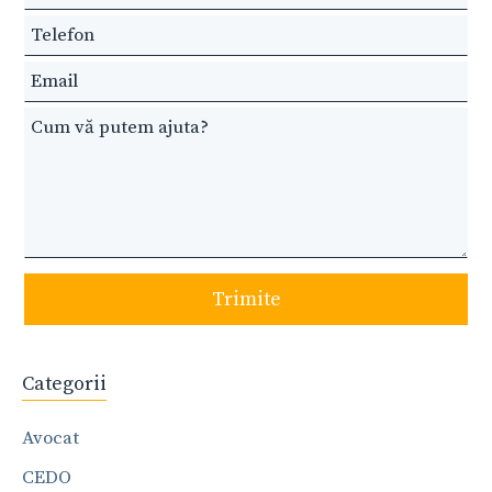
this
field
blank
Trimite
Categorii
Avocat
CEDO