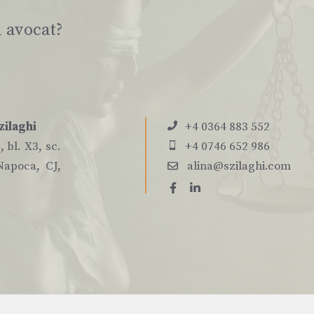
i avocat?
zilaghi
+4 0364 883 552
 bl. X3, sc.
+4 0746 652 986
Napoca, CJ,
alina@szilaghi.com