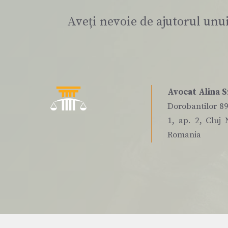
Aveți nevoie de ajutorul unu
Avocat Alina S
Dorobantilor 89,
1, ap. 2, Cluj 
Romania