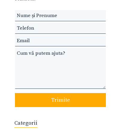
Leave
this
field
blank
Trimite
Categorii