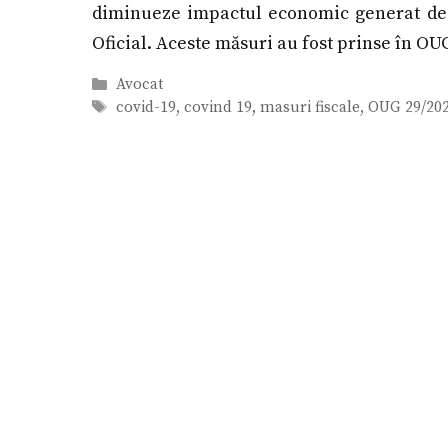
diminueze impactul economic generat de 
Oficial. Aceste măsuri au fost prinse în OUG
Categorii
Avocat
Etichete
covid-19
,
covind 19
,
masuri fiscale
,
OUG 29/20