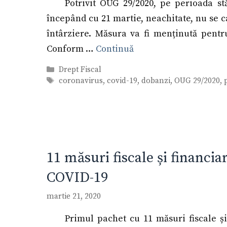
Potrivit OUG 29/2020, pe perioada stă
începând cu 21 martie, neachitate, nu se c
întârziere. Măsura va fi menținută pentru
Conform …
Continuă
Categorii
Drept Fiscal
Etichete
coronavirus
,
covid-19
,
dobanzi
,
OUG 29/2020
,
11 măsuri fiscale și financi
COVID-19
martie 21, 2020
Primul pachet cu 11 măsuri fiscale și