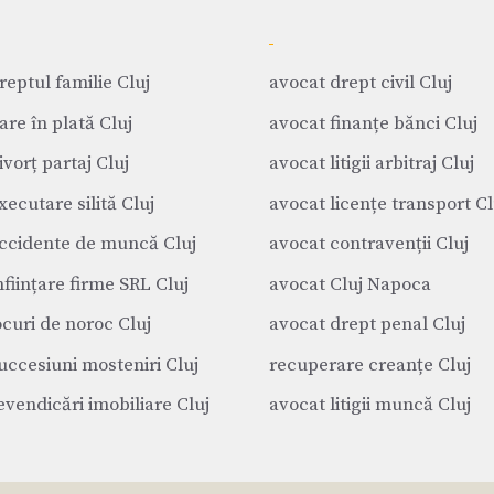
reptul familie Cluj
avocat drept civil Cluj
are în plată Cluj
avocat finanțe bănci Cluj
vorț partaj Cluj
avocat litigii arbitraj Cluj
xecutare silită Cluj
avocat licențe transport Cl
ccidente de muncă Cluj
avocat contravenții Cluj
nființare firme SRL Cluj
avocat Cluj Napoca
ocuri de noroc Cluj
avocat drept penal Cluj
uccesiuni mosteniri Cluj
recuperare creanțe Cluj
evendicări imobiliare Cluj
avocat litigii muncă Cluj