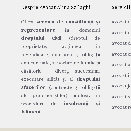
Despre Avocat Alina Szilaghi
Servicii
Oferă
servicii de consultanță și
avocat d
reprezentare
în domeniul
avocat d
dreptului civil
(dreptul de
avocat di
proprietate, acțiunea în
avocat e
revendicare, contracte și obligații
contractuale, raporturi de familie și
avocat a
căsătorie – divorț, succesiuni,
avocat î
executare silită) și al
dreptului
avocat j
afacerilor
(contracte și obligații
ale profesioniștilor), inclusiv în
avocat s
proceduri de
insolvență și
avocat r
faliment
.