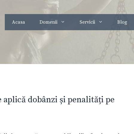
Acasa
Domenii
Servicii
Blog
e aplică dobânzi și penalități pe