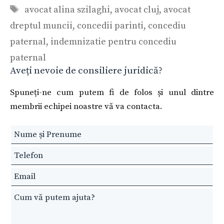
Etichete
avocat alina szilaghi
,
avocat cluj
,
avocat
dreptul muncii
,
concedii parinti
,
concediu
paternal
,
indemnizatie pentru concediu
paternal
Aveți nevoie de consiliere juridică?
Spuneți-ne cum putem fi de folos și unul dintre
membrii echipei noastre vă va contacta.
Leave
this
field
blank