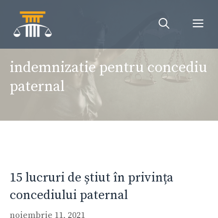
Sari
la
Me
conținut
indemnizatie pentru concediu
paternal
15 lucruri de știut în privința
concediului paternal
noiembrie 11, 2021