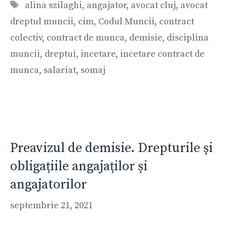
Etichete
alina szilaghi
,
angajator
,
avocat cluj
,
avocat
dreptul muncii
,
cim
,
Codul Muncii
,
contract
colectiv
,
contract de munca
,
demisie
,
disciplina
muncii
,
dreptui
,
incetare
,
incetare contract de
munca
,
salariat
,
somaj
Preavizul de demisie. Drepturile și
obligațiile angajaților și
angajatorilor
septembrie 21, 2021