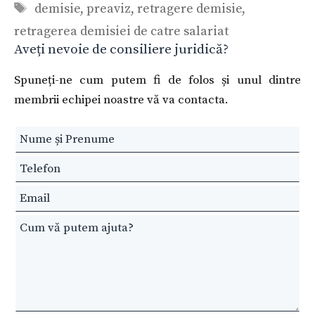
Etichete
demisie
,
preaviz
,
retragere demisie
,
retragerea demisiei de catre salariat
Aveți nevoie de consiliere juridică?
Spuneți-ne cum putem fi de folos și unul dintre
membrii echipei noastre vă va contacta.
Leave
this
field
blank