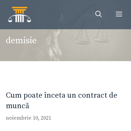
Sari
la
Me
conținut
demisie
Cum poate înceta un contract de
muncă
noiembrie 10, 2021