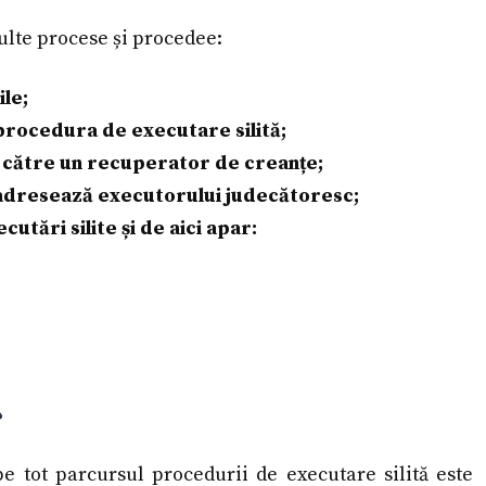
ulte procese și procedee:
ile;
procedura de executare silită;
l către un recuperator de creanțe;
 adresează executorului judecătoresc;
utări silite și de aici apar:
?
pe tot parcursul procedurii de executare silită este