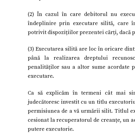
(2) În cazul în care debitorul nu execu
îndeplinire prin executare silită, care 
potrivit dispozițiilor prezentei cărți, dacă 
(3) Executarea silită are loc în oricare di
până la realizarea dreptului recunoscu
penalităților sau a altor sume acordate po
executare.
Ca să explicăm în termeni cât mai sim
judecătoresc investit cu un titlu executoriu
permisiunea de a vă urmării silit. Titlul e
cesionat la recuperatorul de creanțe, un ac
putere executorie.