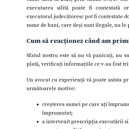
executarea silită poate fi contestată o
executorul judecătoresc pot fi contestate doa
sume de bani, care deși sunt ilegale, nu le 
Cum să reacționez când am primit
Sfatul nostru este să nu vă panicați, nu 
plată, verificați informațiile ce v-au fost t
Un avocat cu experiență vă poate asista pri
următoarele motive:
creșterea sumei pe care ați împrumut
împrumutat;
a intervenit prescripția executării si