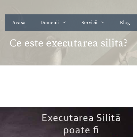
Acasa
Domenii
Servicii
Blog
Ce este executarea silita?