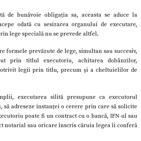
tă de bunăvoie obligația sa, aceasta se aduce la
începe odată cu sesizarea organului de executare,
prin lege specială nu se prevede altfel.
ntre formele prevăzute de lege, simultan sau succesiv,
t prin titlul executoriu, achitarea dobânzilor,
trivit legii prin titlu, precum și a cheltuielilor de
plii, executarea silită presupune ca executorul
, să adreseze instanței o cerere prin care să solicite
xecutoriu poate fi un contract cu o bancă, IFN-ul sau
t notarial sau oricare înscris căruia legea îi conferă