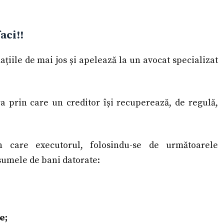
faci!!
ațiile de mai jos și apelează la un avocat specializat
ra prin care un creditor își recuperează, de regulă,
in care executorul, folosindu-se de următoarele
sumele de bani datorate:
e;