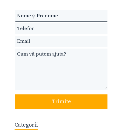
Leave
this
field
blank
Trimite
Categorii