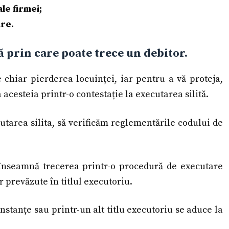
ale firmei;
re.
ă prin care poate trece un debitor.
e chiar pierderea locuinței, iar pentru a vă proteja,
acesteia printr-o contestație la executarea silită.
utarea silita, să verificăm reglementările codului de
înseamnă trecerea printr-o procedură de executare
or prevăzute în titlul executoriu.
instanțe sau printr-un alt titlu executoriu se aduce la