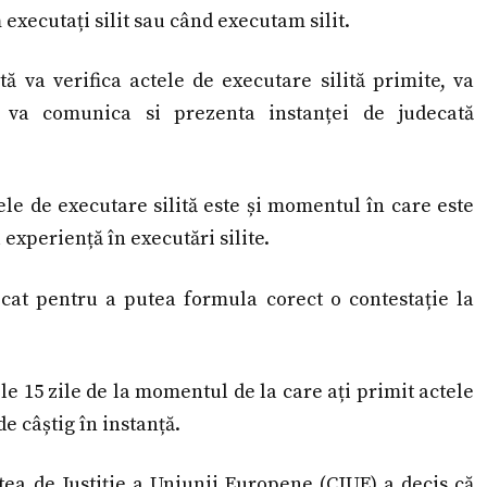
executați silit sau când executam silit.
ă va verifica actele de executare silită primite, va
le va comunica si prezenta instanței de judecată
le de executare silită este și momentul în care este
experiență în executări silite.
cat pentru a putea formula corect o contestație la
le 15 zile de la momentul de la care ați primit actele
e câștig în instanță.
tea de Justiție a Uniunii Europene (CJUE) a decis că