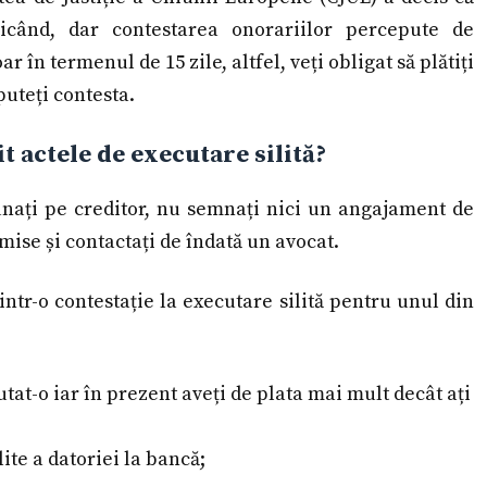
ricând, dar contestarea onorariilor percepute de
r în termenul de 15 zile, altfel, veți obligat să plătiți
puteți contesta.
 actele de executare silită?
sunați pe creditor, nu semnați nici un angajament de
rimise și contactați de îndată un avocat.
ntr-o contestație la executare silită pentru unul din
at-o iar în prezent aveți de plata mai mult decât ați
lite a datoriei la bancă;